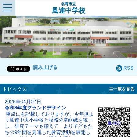
名寄市立
風連中学校
Menu
読み上げる
RSS
トピックス
一覧を見る
2026年04月07日
令和8年度グランドデザイン
重点にも記載しておりますが、今年度よ
り風連中央小学校と校務分掌組織を統一
し、研究テーマも揃えて、より子どもた
ちの9年間を見通した教育活動を展開し