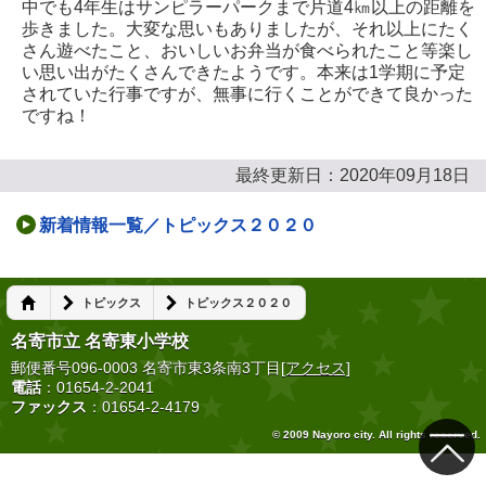
中でも4年生はサンピラーパークまで片道4㎞以上の距離を
歩きました。大変な思いもありましたが、それ以上にたく
さん遊べたこと、おいしいお弁当が食べられたこと等楽し
い思い出がたくさんできたようです。本来は1学期に予定
されていた行事ですが、無事に行くことができて良かった
ですね！
最終更新日：2020年09月18日
新着情報一覧／トピックス２０２０
トピックス
トピックス２０２０
名寄市立 名寄東小学校
郵便番号096-0003 名寄市東3条南3丁目
[アクセス]
電話
：01654-2-2041
ファックス
：01654-2-4179
© 2009 Nayoro city. All rights reserved.
トップ