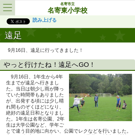
名寄市立
名寄東小学校
Menu
読み上げる
遠足
9月16日、遠足に行ってきました！
やっと行けたね！遠足へGO！
9月16日、1年生から4年
生までが遠足へ行きまし
た。当日は朝少し雨が降っ
ていた時間帯もありました
が、出発する頃には少し晴
れ間ものぞくほどになり、
絶好の遠足日和となりまし
た。1年生は名寄公園、2年
生は大学公園など、学年ご
とで違う目的地に向かい、公園でレクなどを行いました。