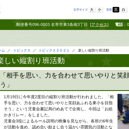
校
大
小
黒
白
文字サイズ
背景
郵便番号096-0003 名寄市東3条南3丁目
[アクセス]
電話
：0
ーム
トピックス
トピックス２０２１
楽しい縦割り班活動
楽しい縦割り班活動
「相手を思い、力を合わせて思いやりと笑
う」
1月19日に今年度2度目の縦割り班活動が行われました。「相
手を思い、力を合わせて思いやりと笑顔あふれる東小を目指
そう」という児童会書記局のめあてで企画し、今回は「お絵
かきリレー」をしました。
児童会3役によるルール説明の映像を見ながら、各班の6年生
が活動を進め、認め合い励まし合う温かい雰囲気の活動とな