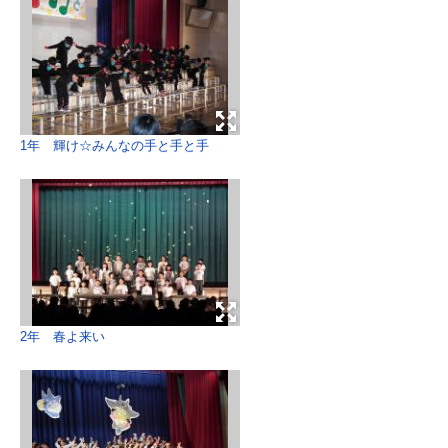
1年 輝け☆みんなの手と手と手
2年 春よ来い