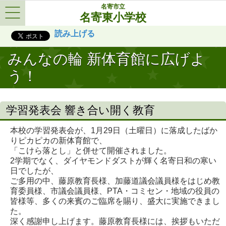
名寄市立
名寄東小学校
Menu
読み上げる
みんなの輪 新体育館に広げよ
う！
学習発表会 響き合い開く教育
本校の学習発表会が、1月29日（土曜日）に落成したばか
りピカピカの新体育館で、
「こけら落とし」と併せて開催されました。
2学期でなく、ダイヤモンドダストが輝く名寄日和の寒い
日でしたが、
ご多用の中、藤原教育長様、加藤道議会議員様をはじめ教
育委員様、市議会議員様、PTA・コミセン・地域の役員の
皆様等、多くの来賓のご臨席を賜り、盛大に実施できまし
た。
深く感謝申し上げます。藤原教育長様には、挨拶もいただ