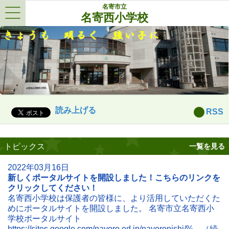
名寄市立
名寄西小学校
Menu
読み上げる
RSS
トピックス
一覧を見る
2022年03月16日
新しくポータルサイトを開設しました！こちらのリンクを
クリックしてください！
名寄西小学校は保護者の皆様に、より活用していただくた
めにポータルサイトを開設しました。 名寄市立名寄西小
学校ポータルサイト
https://sites.google.com/nayoro.ed.jp/nayoronishi/%…（続