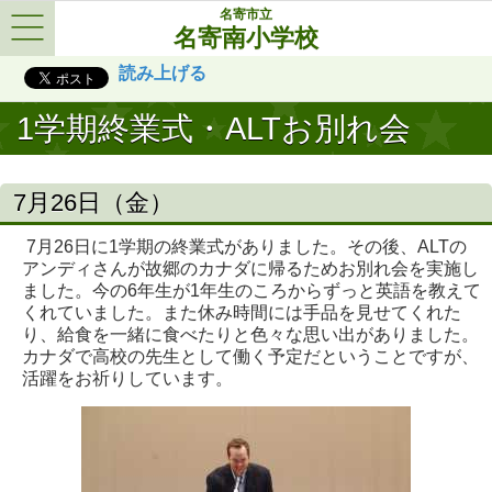
名寄市立
名寄南小学校
Menu
読み上げる
1学期終業式・ALTお別れ会
7月26日（金）
7月26日に1学期の終業式がありました。その後、ALTの
アンディさんが故郷のカナダに帰るためお別れ会を実施し
ました。今の6年生が1年生のころからずっと英語を教えて
くれていました。また休み時間には手品を見せてくれた
り、給食を一緒に食べたりと色々な思い出がありました。
カナダで高校の先生として働く予定だということですが、
活躍をお祈りしています。