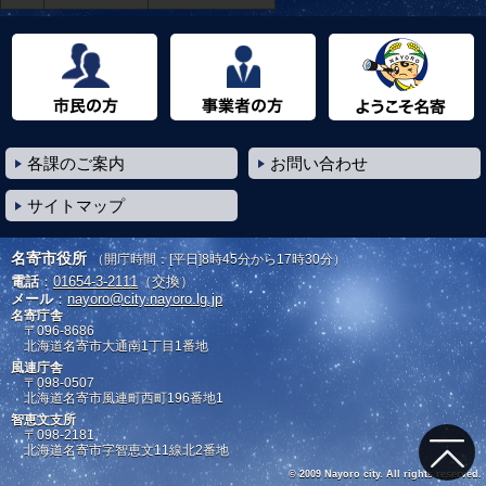
市民の方へ
事業者の方へ
ようこそ名寄市へ
各課のご案内
お問い合わせ
サイトマップ
名寄市役所
（開庁時間：[平日]8時45分から17時30分）
電話
：
01654-3-2111
（交換）
メール
：
nayoro@city.nayoro.lg.jp
名寄庁舎
〒096-8686
北海道名寄市大通南1丁目1番地
風連庁舎
〒098-0507
北海道名寄市風連町西町196番地1
智恵文支所
〒098-2181
北海道名寄市字智恵文11線北2番地
© 2009 Nayoro city. All rights reserved.