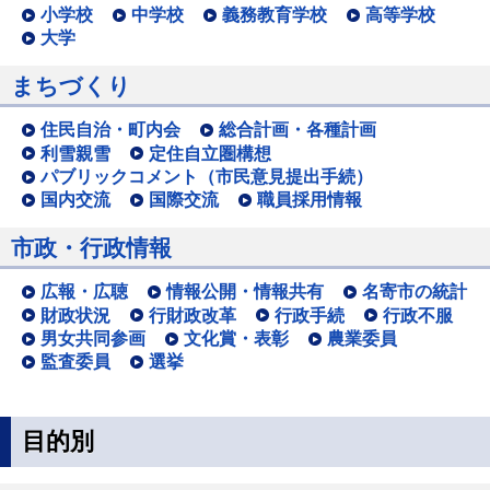
小学校
中学校
義務教育学校
高等学校
大学
まちづくり
住民自治・町内会
総合計画・各種計画
利雪親雪
定住自立圏構想
パブリックコメント（市民意見提出手続）
国内交流
国際交流
職員採用情報
市政・行政情報
広報・広聴
情報公開・情報共有
名寄市の統計
財政状況
行財政改革
行政手続
行政不服
男女共同参画
文化賞・表彰
農業委員
監査委員
選挙
目的別