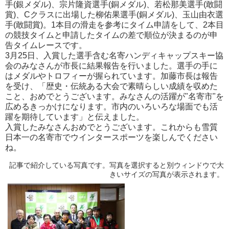
手(銀メダル)、宗片隆資選手(銅メダル)、若松那美選手(敢闘
賞)、Cクラスに出場した柳佑果選手(銅メダル)、玉山由衣選
手(敢闘賞)。1本目の滑走を参考にタイム申請をして、2本目
の競技タイムと申請したタイムの差で順位が決まるのが申
告タイムレースです。
3月25日、入賞した選手含む名寄ハンディキャップスキー協
会のみなさんが市長に結果報告を行いました。選手の手に
はメダルやトロフィーが握られています。加藤市長は報告
を受け、「歴史・伝統ある大会で素晴らしい成績を収めた
こと、おめでとうございます。みなさんの活躍が"名寄市"を
広めるきっかけになります。市内のいろいろな場面でも活
躍を期待しています」と伝えました。
入賞したみなさんおめでとうございます。これからも雪質
日本一の名寄市でウインタースポーツを楽しんでください
ね。
記事で紹介している写真です。写真を選択すると別ウィンドウで大
きいサイズの写真が表示されます。