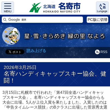
Menu
Language
PC版に切替
読み上げる
RSS
2026年3月25日
名寄ハンディキャップスキー協会、健
闘！
3月15日に札幌市で行われた「第47回全道ハンディキャッ
プスキー大会」。名寄ハンディキャップスキー協会からも
大会に出場。5人が上位入賞を果たしました。入賞したのは
「申告タイムレース競技」のBクラスに出場した菅原秀太選