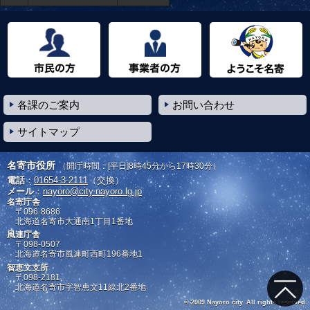
市民の方へ
事業者の方へ
ようこそ名寄市へ
各課のご案内
お問い合わせ
サイトマップ
名寄市役所
（開庁時間：[平日]8時45分から17時30分）
電話
：
01654-3-2111
（交換）
メール
：
nayoro@city.nayoro.lg.jp
名寄庁舎
〒096-8686
北海道名寄市大通南1丁目1番地
風連庁舎
〒098-0507
北海道名寄市風連町西町196番地1
智恵文支所
〒098-2181
北海道名寄市字智恵文11線北2番地
© 2009 Nayoro city. All rights reserved.