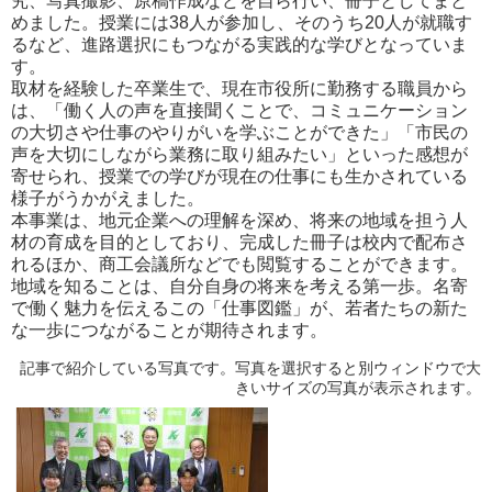
究、写真撮影、原稿作成などを自ら行い、冊子としてまと
めました。授業には38人が参加し、そのうち20人が就職す
るなど、進路選択にもつながる実践的な学びとなっていま
す。
取材を経験した卒業生で、現在市役所に勤務する職員から
は、「働く人の声を直接聞くことで、コミュニケーション
の大切さや仕事のやりがいを学ぶことができた」「市民の
声を大切にしながら業務に取り組みたい」といった感想が
寄せられ、授業での学びが現在の仕事にも生かされている
様子がうかがえました。
本事業は、地元企業への理解を深め、将来の地域を担う人
材の育成を目的としており、完成した冊子は校内で配布さ
れるほか、商工会議所などでも閲覧することができます。
地域を知ることは、自分自身の将来を考える第一歩。名寄
で働く魅力を伝えるこの「仕事図鑑」が、若者たちの新た
な一歩につながることが期待されます。
記事で紹介している写真です。写真を選択すると別ウィンドウで大
きいサイズの写真が表示されます。