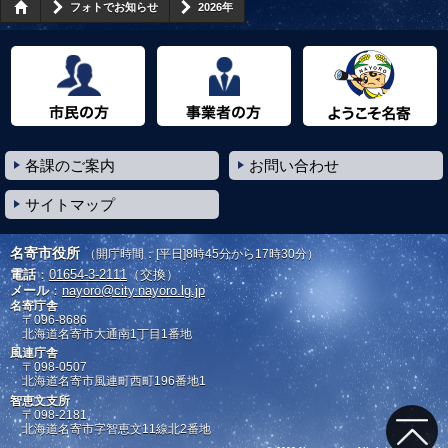
フォトでお知らせ
2026年
市民の方へ
事業者の方へ
ようこそ名寄市へ
各課のご案内
お問い合わせ
サイトマップ
名寄市役所
（開庁時間：[平日]8時45分から17時30分）
電話
：
01654-3-2111
（交換）
メール
：
nayoro@city.nayoro.lg.jp
名寄庁舎
〒096-8686
北海道名寄市大通南1丁目1番地
風連庁舎
〒098-0507
北海道名寄市風連町西町196番地1
智恵文支所
〒098-2181
北海道名寄市字智恵文11線北2番地