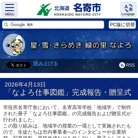
Menu
Language
PC版に切替
読み上げる
RSS
2026年4月13日
「なよろ仕事図鑑」完成報告・贈呈式
市役所名寄庁舎において、名寄高等学校「地域学」で制作
された冊子「なよろ仕事図鑑」の完成報告および贈呈式が
行われました。
この取り組みは、地域学の授業の一環として実施されたも
ので、生徒たちは市内事業者へのインタビューや企業研