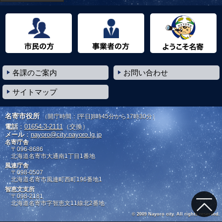
市民の方へ
事業者の方へ
ようこそ名寄市へ
各課のご案内
お問い合わせ
サイトマップ
名寄市役所
（開庁時間：[平日]8時45分から17時30分）
電話
：
01654-3-2111
（交換）
メール
：
nayoro@city.nayoro.lg.jp
名寄庁舎
〒096-8686
北海道名寄市大通南1丁目1番地
風連庁舎
〒098-0507
北海道名寄市風連町西町196番地1
智恵文支所
〒098-2181
北海道名寄市字智恵文11線北2番地
© 2009 Nayoro city. All rights reserved.
トップ