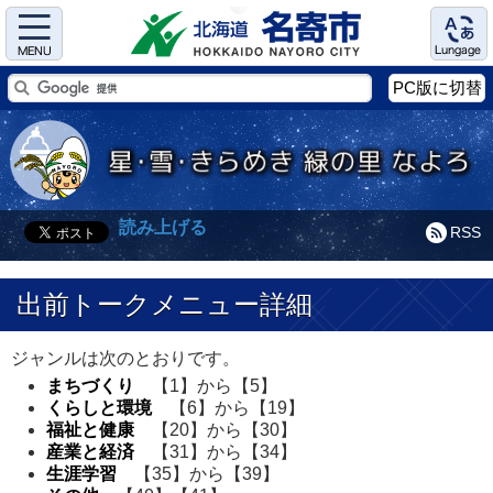
Menu
Language
PC版に切替
読み上げる
RSS
出前トークメニュー詳細
ジャンルは次のとおりです。
まちづくり
【1】から【5】
くらしと環境
【6】から【19】
福祉と健康
【20】から【30】
産業と経済
【31】から【34】
生涯学習
【35】から【39】