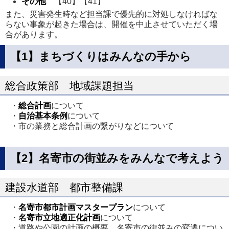
その他
【40】【41】
また、災害発生時など担当課で優先的に対処しなければな
らない事象が起きた場合は、開催を中止させていただく場
合があります。
【1】まちづくりはみんなの手から
総合政策部 地域課題担当
・
総合計画
について
・
自治基本条例
について
・市の業務と総合計画の繋がりなどについて
【2】名寄市の街並みをみんなで考えよう
建設水道部 都市整備課
・
名寄市都市計画マスタープラン
について
・
名寄市立地適正化計画
について
・道路や公園の計画の概要、名寄市の街並みの変遷につい