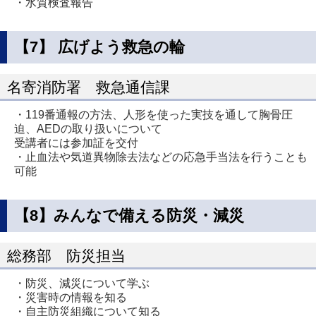
・水質検査報告
【7】 広げよう救急の輪
名寄消防署 救急通信課
・119番通報の方法、人形を使った実技を通して胸骨圧
迫、AEDの取り扱いについて
受講者には参加証を交付
・止血法や気道異物除去法などの応急手当法を行うことも
可能
【8】みんなで備える防災・減災
総務部 防災担当
・防災、減災について学ぶ
・災害時の情報を知る
・自主防災組織について知る