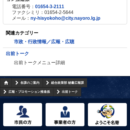
電話番号：
01654-3-2111
ファクシミリ：01654-2-5644
メール：
ny-hisyokoho@city.nayoro.lg.jp
関連カテゴリー
市政・行政情報／広報・広聴
出前トーク
出前トークメニュー詳細
各課のご案内
総合政策部 秘書広報課
広報・プロモーション推進係
出前トーク
市民の方へ
事業者の方へ
ようこそ名寄市へ