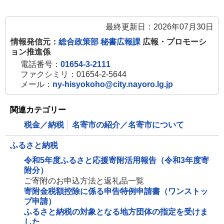
最終更新日：2026年07月30日
情報発信元：
総合政策部 秘書広報課
広報・プロモーシ
ョン推進係
電話番号：
01654-3-2111
ファクシミリ：01654-2-5644
メール：
ny-hisyokoho@city.nayoro.lg.jp
関連カテゴリー
税金／納税
名寄市の紹介／名寄市について
ふるさと納税
令和5年度ふるさと応援寄附活用報告（令和3年度寄
附分）
ご寄附のお申込方法と返礼品一覧
寄附金税額控除に係る申告特例申請書（ワンストッ
プ申請）
ふるさと納税の対象となる地方団体の指定を受けま
した