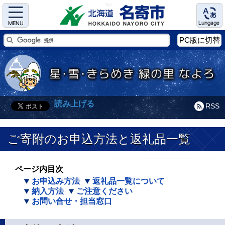
Menu
Language
PC版に切替
読み上げる
RSS
ご寄附のお申込方法と返礼品一覧
ページ内目次
お申込み方法
返礼品一覧について
納入方法
ご注意ください
お問い合せ・担当窓口