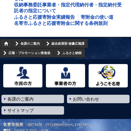
収納事務委託事業者・指定代理納付者・指定納付受
託者の指定について
ふるさと応援寄附金実績報告
寄附金の使い道
名寄市ふるさと応援寄附金に関する条例規則
各課のご案内
総合政策部 秘書広報課
広報・プロモーション推進係
ふるさと納税
市民の方へ
事業者の方へ
ようこそ名寄市へ
各課のご案内
お問い合わせ
サイトマップ
名寄市役所
（開庁時間：[平日]8時45分から17時30分）
電話
：
01654-3-2111
（交換）