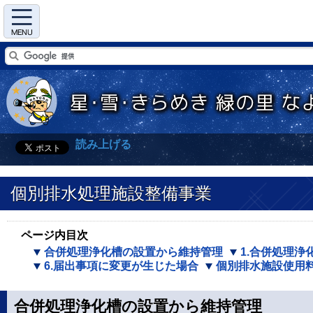
Menu
読み上げる
個別排水処理施設整備事業
ページ内目次
合併処理浄化槽の設置から維持管理
1.合併処理浄
6.届出事項に変更が生じた場合
個別排水施設使用
合併処理浄化槽の設置から維持管理