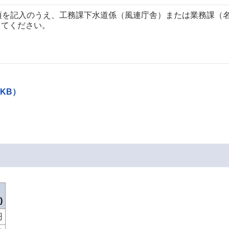
項を記入のうえ、工務課下水道係（風連庁舎）または業務課（
提出してください。
0KB）
)
円