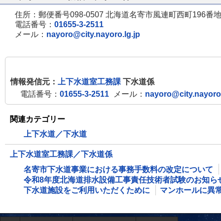
住所：郵便番号098-0507 北海道名寄市風連町西町196番地
電話番号：
01655-3-2511
メール：
nayoro@city.nayoro.lg.jp
情報発信元：
上下水道室工務課
下水道係
電話番号：
01655-3-2511
メール：
nayoro@city.nayoro.
関連カテゴリー
上下水道／下水道
上下水道室工務課／下水道係
名寄市下水道事業における事務手数料の改定について
令和8年度北海道排水設備工事責任技術者試験のお知ら
下水道施設をご利用いただくために
マンホールに異