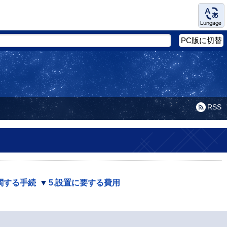
Language
PC版に切替
RSS
に関する手続
5.設置に要する費用