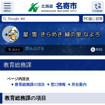
Menu
Language
PC版に切替
読み上げる
RSS
教育総務課
ページ内目次
教育総務課の項目
窓口情報
所在案内
教育総務課の項目