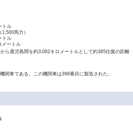
ートル
1,500馬力）
ートル
キロメートル
から鹿児島間を約3,082キロメートルとして約385往復の距離
た機関車である。この機関車は398番目に製造された。
輌