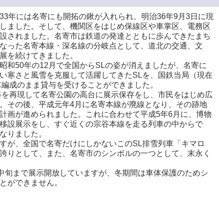
33年には名寄にも開拓の鍬が入れられ、明治36年9月3日に現
しました。そして、機関区をはじめ保線区や車掌区、電務区
設されました。名寄市は鉄道の発達とともに歩んできたまち
なった名寄本線・深名線の分岐点として、道北の交通、文
展を続けてきました。
昭和50年の12月で全国からSLの姿が消えましたが、名寄に
い寒さと風雪を克服して活躍してきたSLを、国鉄当局（現在
車編成のまま貸与を受けることができました。
雄姿を再現して名寄公園の高台に展示保存をし、市民をはじめ広
。その後、平成元年4月に名寄本線が廃線となり、その跡地
計画が進められました。これに合わせて平成5年6月に、博物
移設展示をし、すぐ近くの宗谷本線を走る列車の中からで
なりました。
すが、全国で名寄だけにしかないこのSL排雪列車「キマロ
誇りとして、また、名寄市のシンボルの一つとして、末永く
月中旬まで展示開放していますが、冬期間は車体保護のためシ
とができません。