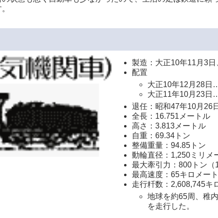
す。
製造：大正10年11月3
配置
大正10年12月28
大正11年10月23
退任：昭和47年10月26
全長：16.751メートル
高さ：3.813メートル
自重：69.34トン
整備重量：94.85トン
動輪直径：1,250ミリメ
最大牽引力：800トン（1
最高速度：65キロメー
走行粁数：2,608,745
地球を約65周、稚内
を走行した。