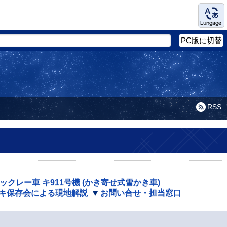
Language
PC版に切替
RSS
ックレー車 キ911号機 (かき寄せ式雪かき車)
キ保存会による現地解説
お問い合せ・担当窓口