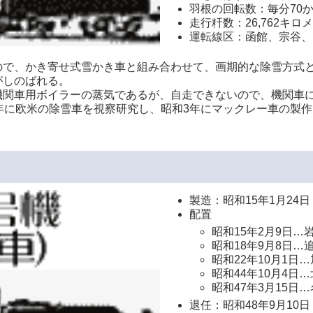
羽根の回転数：毎分70か
走行粁数：26,762キロ
運転線区：函館、宗谷、
ので、かき寄せ式雪かき車と組み合わせて、画期的な除雪方式
がしのばれる。
機関車用ボイラーの蒸気であるが、自走できないので、機関車
年に欧米の除雪車を視察研究し、昭和3年にマックレー車の製
製造：昭和15年1月24
配置
昭和15年2月9日…
昭和18年9月8日…
昭和22年10月1日
昭和44年10月4日
昭和47年3月15日
退任：昭和48年9月10日