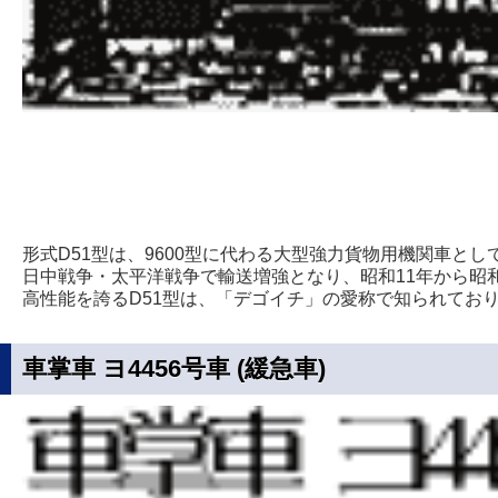
形式D51型は、9600型に代わる大型強力貨物用機関車と
日中戦争・太平洋戦争で輸送増強となり、昭和11年から昭和
高性能を誇るD51型は、「デゴイチ」の愛称で知られてお
車掌車 ヨ4456号車 (緩急車)