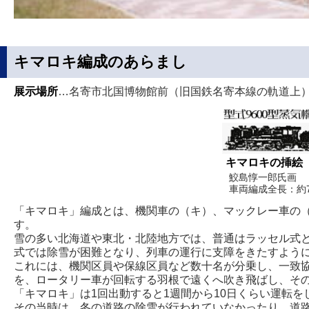
キマロキ編成のあらまし
展示場所
…名寄市北国博物館前（旧国鉄名寄本線の軌道上
キマロキの挿絵
鮫島惇一郎氏画
車両編成全長：約
「キマロキ」編成とは、機関車の（キ）、マックレー車の（
す。
雪の多い北海道や東北・北陸地方では、普通はラッセル式
式では除雪が困難となり、列車の運行に支障をきたすよう
これには、機関区員や保線区員など数十名が分乗し、一致
を、ロータリー車が回転する羽根で遠くへ吹き飛ばし、そ
「キマロキ」は1回出動すると1週間から10日くらい運転
その当時は、冬の道路の除雪が行われていなかったり、道