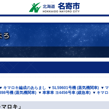
キマロキ編成のあらまし
SL59601号機 (蒸気機関車)
マ
1398号機 (蒸気機関車)
車掌車 ヨ4456号車 (緩急車)
キマロ
キマロキ」