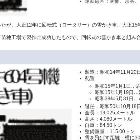
運転線区：函館、宗谷、
たが、大正12年に回転式（ロータリー）の雪かき車、大正1
て苗穂工場で製作に成功したもので、回転式の雪かき車と組み
製造：昭和14年11月20
配置
昭和15年1月1日…
昭和15年1月19日
昭和38年5月31日
退任：昭和50年10月18
全長：19.025メートル
高さ：4.080メートル
自重：84.50トン
整備重量：115.00トン
雪を飛ばす距離：横に3