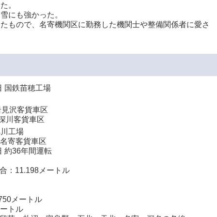
った。
し雪にも強かった。
したもので、名寄機関区に勤務した機関士や整備関係者に愛さ
日 国鉄苗穂工場
岩見沢客貨車区
…深川客貨車区
旭川工場
日 名寄客貨車区
日 約36年間運転
：11.198メートル
750メートル
メートル