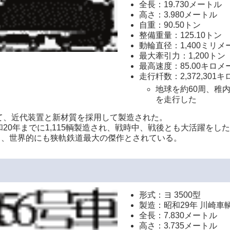
全長：19.730メートル
高さ：3.980メートル
自重：90.50トン
整備重量：125.10トン
動輪直径：1,400ミリメ
最大牽引力：1,200トン（
最高速度：85.00キロメ
走行粁数：2,372,301
地球を約60周、稚内
を走行した
して、近代装置と新材質を採用して製造された。
20年までに1,115輌製造され、戦時中、戦後とも大活躍をし
り、世界的にも狭軌鉄道最大の傑作とされている。
形式：ヨ 3500型
製造：昭和29年 川崎車
全長：7.830メートル
高さ：3.735メートル