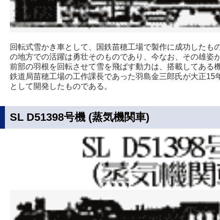
回転式雪かき車として、国鉄苗穂工場で製作に成功したも
の地方での活躍は勇壮そのものであり、今なお、その雄姿
前部の羽根を回転させて雪を飛ばす動力は、搭載してある
鉄道局苗穂工場の工作課長であった羽島金三郎氏が大正15
として開発したものである。
SL D51398号機 (蒸気機関車)