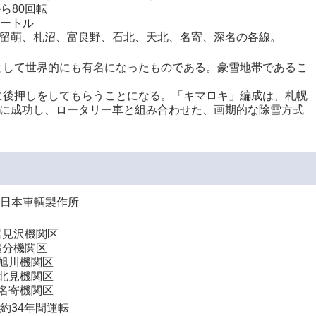
ら80回転
メートル
留萌、札沼、富良野、石北、天北、名寄、深名の各線。
として世界的にも有名になったものである。豪雪地帯であるこ
に後押しをしてもらうことになる。「キマロキ」編成は、札幌
作に成功し、ロータリー車と組み合わせた、画期的な除雪方式
日 日本車輌製作所
岩見沢機関区
追分機関区
…旭川機関区
…北見機関区
…名寄機関区
 約34年間運転