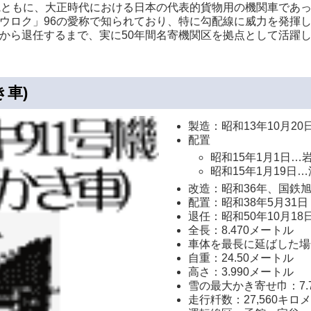
外観ともに、大正時代における日本の代表的貨物用の機関車であ
キュウロク」96の愛称で知られており、特に勾配線に威力を発揮
てから退任するまで、実に50年間名寄機関区を拠点として活躍
き車)
製造：昭和13年10月20
配置
昭和15年1月1日…
昭和15年1月19日
改造：昭和36年、国鉄
配置：昭和38年5月31
退任：昭和50年10月18
全長：8.470メートル
車体を最長に延ばした場合
自重：24.50メートル
高さ：3.990メートル
雪の最大かき寄せ巾：7.
走行粁数：27,560キロ