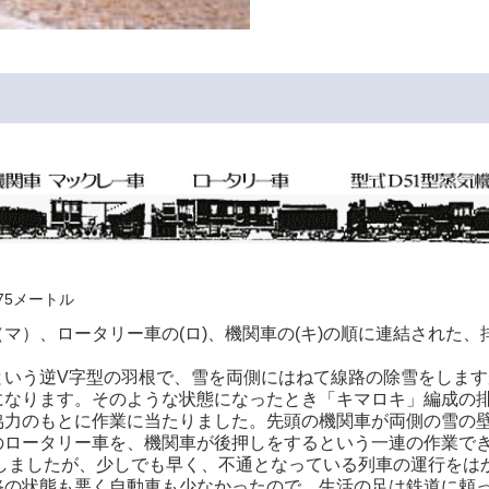
）
75メートル
マ）、ロータリー車の(ロ)、機関車の(キ)の順に連結された
という逆V字型の羽根で、雪を両側にはねて線路の除雪をしま
になります。そのような状態になったとき「キマロキ」編成の
協力のもとに作業に当たりました。先頭の機関車が両側の雪の
のロータリー車を、機関車が後押しをするという一連の作業で
をしましたが、少しでも早く、不通となっている列車の運行を
路の状態も悪く自動車も少なかったので、生活の足は鉄道に頼