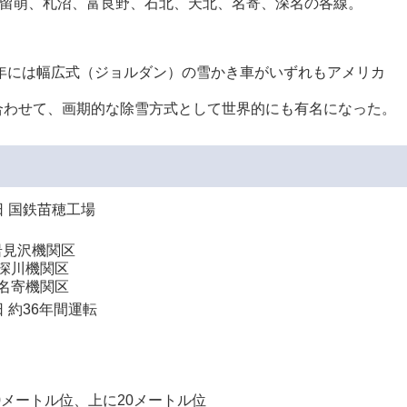
留萌、札沼、富良野、石北、天北、名寄、深名の各線。
5年には幅広式（ジョルダン）の雪かき車がいずれもアメリカ
合わせて、画期的な除雪方式として世界的にも有名になった。
日 国鉄苗穂工場
岩見沢機関区
…深川機関区
…名寄機関区
日 約36年間運転
0メートル位、上に20メートル位