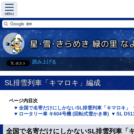
Menu
読み上げる
SL排雪列車「キマロキ」編成
ページ内目次
全国で名寄だけにしかないSL排雪列車「キマロキ」
ロータリー車 キ604号機 (回転式雪かき車)
SL D5
全国で名寄だけにしかないSL排雪列車「