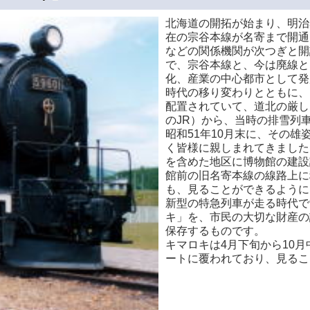
北海道の開拓が始まり、明治
在の宗谷本線が名寄まで開通
などの関係機関が次つぎと開
で、宗谷本線と、今は廃線と
化、産業の中心都市として発
時代の移り変わりとともに、
配置されていて、道北の厳し
のJR）から、当時の排雪列
昭和51年10月末に、その
く皆様に親しまれてきました
を含めた地区に博物館の建設
館前の旧名寄本線の線路上に
も、見ることができるように
新型の特急列車が走る時代で
キ」を、市民の大切な財産の
保存するものです。
キマロキは4月下旬から10
ートに覆われており、見るこ