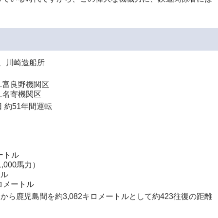
日、川崎造船所
日…富良野機関区
日…名寄機関区
日 約51年間運転
ートル
,000馬力）
トル
キロメートル
から鹿児島間を約3,082キロメートルとして約423往復の距離