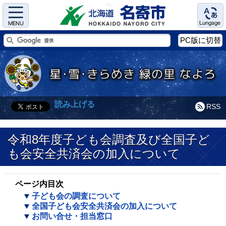
Menu
Language
PC版に切替
読み上げる
RSS
令和8年度子ども会調査及び全国子ど
も会安全共済会の加入について
ページ内目次
子ども会の調査について
全国子ども会安全共済会の加入について
お問い合せ・担当窓口