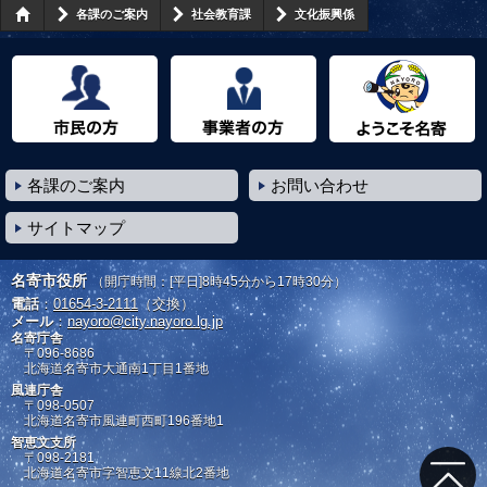
各課のご案内
社会教育課
文化振興係
市民の方へ
事業者の方へ
ようこそ名寄市へ
各課のご案内
お問い合わせ
サイトマップ
名寄市役所
（開庁時間：[平日]8時45分から17時30分）
電話
：
01654-3-2111
（交換）
メール
：
nayoro@city.nayoro.lg.jp
名寄庁舎
〒096-8686
北海道名寄市大通南1丁目1番地
風連庁舎
〒098-0507
北海道名寄市風連町西町196番地1
智恵文支所
〒098-2181
北海道名寄市字智恵文11線北2番地