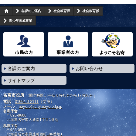
各課のご案内
社会教育課
社会教育係
青少年育成事業
市民の方へ
事業者の方へ
ようこそ名寄市へ
各課のご案内
お問い合わせ
サイトマップ
名寄市役所
（開庁時間：[平日]8時45分から17時30分）
電話
：
01654-3-2111
（交換）
メール
：
nayoro@city.nayoro.lg.jp
名寄庁舎
〒096-8686
北海道名寄市大通南1丁目1番地
風連庁舎
〒098-0507
北海道名寄市風連町西町196番地1