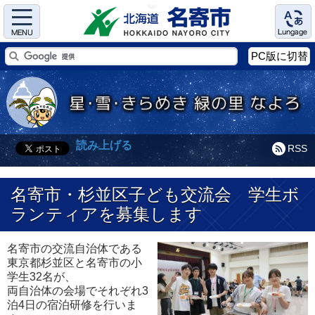
Menu
Language
PC版に切替
読み上げる
RSS
名寄市・杉並区子ども交流会 学生ボ
ランティアを募集します
名寄市の交流自治体である
東京都杉並区と名寄市の小
学生32名が、
両自治体の会場でそれぞれ3
泊4日の宿泊研修を行いま