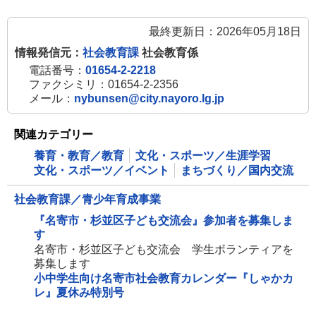
最終更新日：2026年05月18日
情報発信元：
社会教育課
社会教育係
電話番号：
01654-2-2218
ファクシミリ：01654-2-2356
メール：
nybunsen@city.nayoro.lg.jp
関連カテゴリー
養育・教育／教育
文化・スポーツ／生涯学習
文化・スポーツ／イベント
まちづくり／国内交流
社会教育課／青少年育成事業
『名寄市・杉並区子ども交流会』参加者を募集しま
す
名寄市・杉並区子ども交流会 学生ボランティアを
募集します
小中学生向け名寄市社会教育カレンダー『しゃかカ
レ』夏休み特別号