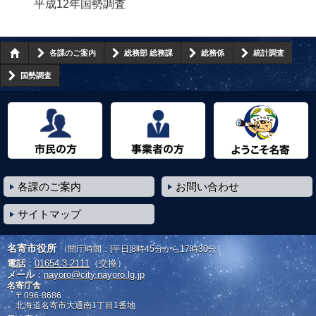
平成12年国勢調査
各課のご案内
総務部 総務課
総務係
統計調査
国勢調査
市民の方へ
事業者の方へ
ようこそ名寄市へ
各課のご案内
お問い合わせ
サイトマップ
名寄市役所
（開庁時間：[平日]8時45分から17時30分）
電話
：
01654-3-2111
（交換）
メール
：
nayoro@city.nayoro.lg.jp
名寄庁舎
〒096-8686
北海道名寄市大通南1丁目1番地