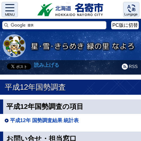
Menu
Language
PC版に切替
読み上げる
RSS
平成12年国勢調査
平成12年国勢調査の項目
平成12年 国勢調査結果 統計表
お問い合せ・担当窓口