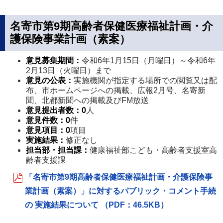
名寄市第9期高齢者保健医療福祉計画・介
護保険事業計画（素案）
意見募集期間：
令和6年1月15日（月曜日）～令和6年
2月13日（火曜日）まで
意見の公表：
実施機関が指定する場所での閲覧又は配
布、市ホームページへの掲載、広報2月号、名寄新
聞、北都新聞への掲載及びFM放送
意見提出者数
：
0
人
意見件数
：0
件
意見項目
：0
項目
実施結果：
修正なし
担当部・担当課
：
健康福祉部こども・高齢者支援室高
齢者支援課
「名寄市第9期高齢者保健医療福祉計画・介護保険事
業計画（素案）」に対するパブリック・コメント手続
の 実施結果について （PDF：46.5KB）