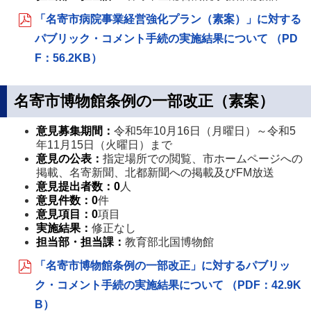
「名寄市病院事業経営強化プラン（素案）」に対する
パブリック・コメント手続の実施結果について （PD
F：56.2KB）
名寄市博物館条例の一部改正（素案）
意見募集期間：
令和5年10月16日（月曜日）～令和5
年11月15日（火曜日）まで
意見の公表：
指定場所での閲覧、市ホームページへの
掲載、名寄新聞、北都新聞への掲載及びFМ放送
意見提出者数
：
0
人
意見件数
：0
件
意見項目
：0
項目
実施結果：
修正なし
担当部・担当課
：
教育部北国博物館
「名寄市博物館条例の一部改正」に対するパブリッ
ク・コメント手続の実施結果について （PDF：42.9K
B）