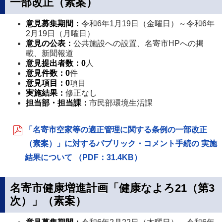
一部改正（素案）
意見募集期間：
令和6年1月19日（金曜日）～令和6年
2月19日（月曜日）
意見の公表：
公共施設への設置、名寄市HPへの掲
載、新聞報道
意見提出者数
：
0
人
意見件数
：0
件
意見項目
：0
項目
実施結果：
修正なし
担当部・担当課
：
市民部環境生活課
「名寄市空家等の適正管理に関する条例の一部改正
（素案）」に対するパブリック・コメント手続の 実施
結果について （PDF：31.4KB）
名寄市健康増進計画「健康なよろ21（第3
次）」（素案）