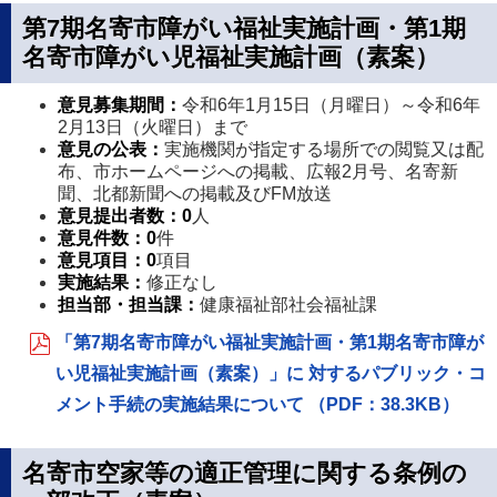
第7期名寄市障がい福祉実施計画・第1期
名寄市障がい児福祉実施計画（素案）
意見募集期間：
令和6年1月15日（月曜日）～令和6年
2月13日（火曜日）まで
意見の公表：
実施機関が指定する場所での閲覧又は配
布、市ホームページへの掲載、広報2月号、名寄新
聞、北都新聞への掲載及びFM放送
意見提出者数
：
0
人
意見件数
：0
件
意見項目
：0
項目
実施結果：
修正なし
担当部・担当課
：
健康福祉部社会福祉課
「第7期名寄市障がい福祉実施計画・第1期名寄市障が
い児福祉実施計画（素案）」に 対するパブリック・コ
メント手続の実施結果について （PDF：38.3KB）
名寄市空家等の適正管理に関する条例の