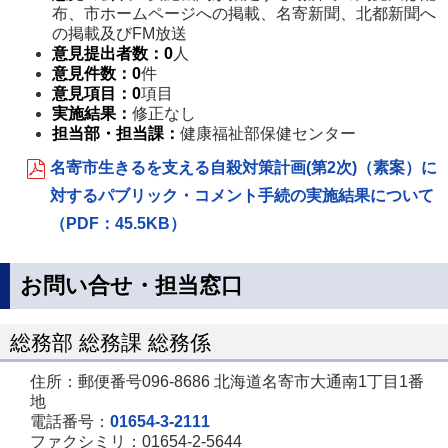
布、市ホームページへの掲載、名寄新聞、北都新聞へ
の掲載及びFM放送
意見提出者数
：
0
人
意見件数
：0
件
意見項目
：0
項目
実施結果：
修正なし
担当部・担当課
：
健康福祉部保健センター
名寄市生きるを支える自殺対策計画(第2次)（素案）に
対するパブリック・コメント手続の実施結果について
（PDF：45.5KB）
お問い合せ・担当窓口
総務部 総務課 総務係
住所：郵便番号096-8686 北海道名寄市大通南1丁目1番
地
電話番号：
01654-3-2111
ファクシミリ：01654-2-5644