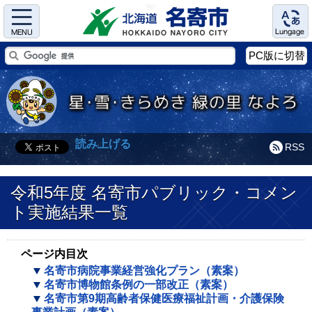
Menu
Language
PC版に切替
読み上げる
RSS
令和5年度 名寄市パブリック・コメン
ト実施結果一覧
ページ内目次
名寄市病院事業経営強化プラン（素案）
名寄市博物館条例の一部改正（素案）
名寄市第9期高齢者保健医療福祉計画・介護保険