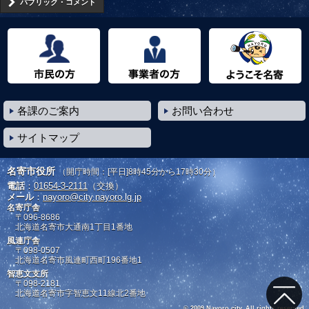
パブリック・コメント
市民の方へ
事業者の方へ
ようこそ名寄市へ
各課のご案内
お問い合わせ
サイトマップ
名寄市役所
（開庁時間：[平日]8時45分から17時30分）
電話
：
01654-3-2111
（交換）
メール
：
nayoro@city.nayoro.lg.jp
名寄庁舎
〒096-8686
北海道名寄市大通南1丁目1番地
風連庁舎
〒098-0507
北海道名寄市風連町西町196番地1
智恵文支所
〒098-2181
北海道名寄市字智恵文11線北2番地
© 2009 Nayoro city. All rights reserved.