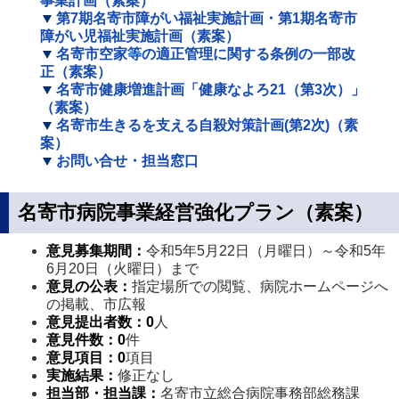
事業計画（素案）
第7期名寄市障がい福祉実施計画・第1期名寄市
障がい児福祉実施計画（素案）
名寄市空家等の適正管理に関する条例の一部改
正（素案）
名寄市健康増進計画「健康なよろ21（第3次）」
（素案）
名寄市生きるを支える自殺対策計画(第2次)（素
案）
お問い合せ・担当窓口
名寄市病院事業経営強化プラン（素案）
意見募集期間：
令和5年5月22日（月曜日）～令和5年
6月20日（火曜日）まで
意見の公表：
指定場所での閲覧、病院ホームページへ
の掲載、市広報
意見提出者数
：
0
人
意見件数
：0
件
意見項目
：0
項目
実施結果：
修正なし
担当部・担当課
：
名寄市立総合病院事務部総務課