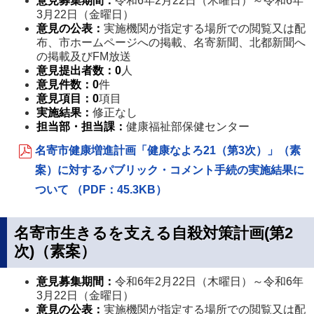
意見募集期間：
令和6年2月22日（木曜日）～令和6年
3月22日（金曜日）
意見の公表：
実施機関が指定する場所での閲覧又は配
布、市ホームページへの掲載、名寄新聞、北都新聞へ
の掲載及びFM放送
意見提出者数
：
0
人
意見件数
：0
件
意見項目
：0
項目
実施結果：
修正なし
担当部・担当課
：
健康福祉部保健センター
名寄市健康増進計画「健康なよろ21（第3次）」（素
案）に対するパブリック・コメント手続の実施結果に
ついて （PDF：45.3KB）
名寄市生きるを支える自殺対策計画(第2
次)（素案）
意見募集期間：
令和6年2月22日（木曜日）～令和6年
3月22日（金曜日）
意見の公表：
実施機関が指定する場所での閲覧又は配