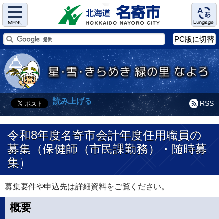
Menu
Language
PC版に切替
読み上げる
RSS
令和8年度名寄市会計年度任用職員の
募集（保健師（市民課勤務）・随時募
集）
募集要件や申込先は詳細資料をご覧ください。
概要