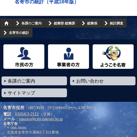
名寄市の統計（平成18年版）
各課のご案内
総務部 総務課
総務係
統計調査
名寄市の統計
市民の方へ
事業者の方へ
ようこそ名寄市へ
各課のご案内
お問い合わせ
サイトマップ
名寄市役所
（開庁時間：[平日]8時45分から17時30分）
電話
：
01654-3-2111
（交換）
メール
：
nayoro@city.nayoro.lg.jp
名寄庁舎
〒096-8686
北海道名寄市大通南1丁目1番地