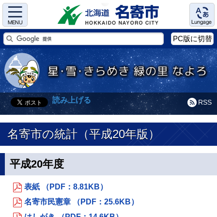
Menu
Language
PC版に切替
読み上げる
RSS
名寄市の統計（平成20年版）
平成20年度
表紙 （PDF：8.81KB）
名寄市民憲章 （PDF：25.6KB）
はしがき （PDF：14.6KB）