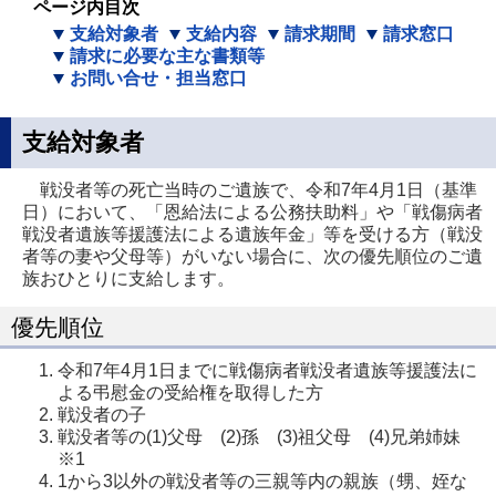
ページ内目次
支給対象者
支給内容
請求期間
請求窓口
請求に必要な主な書類等
お問い合せ・担当窓口
支給対象者
戦没者等の死亡当時のご遺族で、令和7年4月1日（基準
日）において、「恩給法による公務扶助料」や「戦傷病者
戦没者遺族等援護法による遺族年金」等を受ける方（戦没
者等の妻や父母等）がいない場合に、次の優先順位のご遺
族おひとりに支給します。
優先順位
令和7年4月1日までに戦傷病者戦没者遺族等援護法に
よる弔慰金の受給権を取得した方
戦没者の子
戦没者等の(1)父母 (2)孫 (3)祖父母 (4)兄弟姉妹
※1
1から3以外の戦没者等の三親等内の親族（甥、姪な