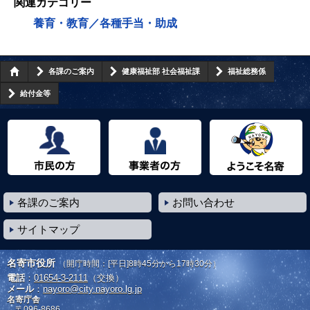
関連カテゴリー
養育・教育／各種手当・助成
各課のご案内
健康福祉部 社会福祉課
福祉総務係
給付金等
市民の方へ
事業者の方へ
ようこそ名寄市へ
各課のご案内
お問い合わせ
サイトマップ
名寄市役所
（開庁時間：[平日]8時45分から17時30分）
電話
：
01654-3-2111
（交換）
メール
：
nayoro@city.nayoro.lg.jp
名寄庁舎
〒096-8686