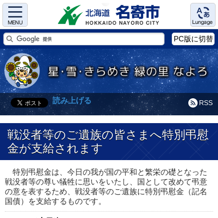
Menu
Language
PC版に切替
読み上げる
RSS
戦没者等のご遺族の皆さまへ特別弔慰
金が支給されます
特別弔慰金は、今日の我が国の平和と繁栄の礎となった
戦没者等の尊い犠牲に思いをいたし、国として改めて弔意
の意を表するため、戦没者等のご遺族に特別弔慰金（記名
国債）を支給するものです。