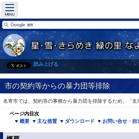
Menu
読み上げる
市の契約等からの暴力団等排除
名寄市では、契約等の事務から暴力団を排除するため、「名寄
ページ内目次
概要
主な措置
ダウンロード
お問い合せ・担