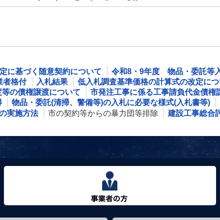
規定に基づく随意契約について
令和8・9年度 物品・委託等
業者格付
入札結果
低入札調査基準価格の計算式の改定につ
度等の債権譲渡について
市発注工事に係る工事請負代金債権
得
物品・委託(清掃、警備等)の入札に必要な様式(入札書等)
の実施方法
市の契約等からの暴力団等排除
建設工事総合
事業者の方へ