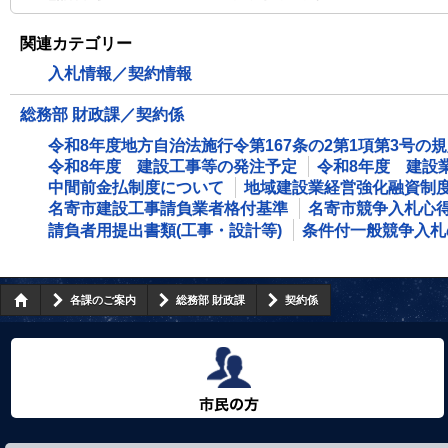
関連カテゴリー
入札情報／契約情報
総務部 財政課／契約係
令和8年度地方自治法施行令第167条の2第1項第3号の
令和8年度 建設工事等の発注予定
令和8年度 建設
中間前金払制度について
地域建設業経営強化融資制
名寄市建設工事請負業者格付基準
名寄市競争入札心
請負者用提出書類(工事・設計等)
条件付一般競争入札
各課のご案内
総務部 財政課
契約係
市民の方へ