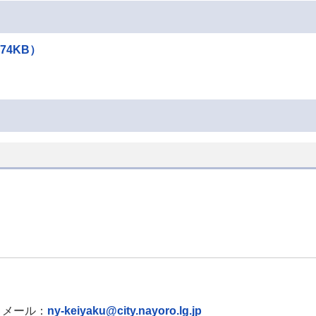
74KB）
メール：
ny-keiyaku@city.nayoro.lg.jp