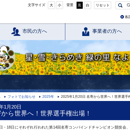
文字サイズ
背景
大
小
黒
白
リセット
各
市民の方へ
事業者の方へ
星・雪・きらめき 緑の里 なよろ
ム
フォトでお知らせ
2025年
2025年1月20日 名寄から世界へ！世界選
5年1月20日
寄から世界へ！世界選手権出場！
17日・18日にそれぞれ行われた第14回名寄コンバインドチャンピオン競技会