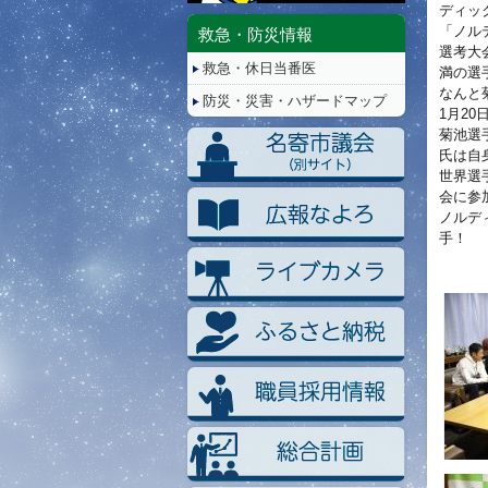
停
ディッ
止/
「ノル
救急・防災情報
再
選考大
救急・休日当番医
生
満の選
なんと
防災・災害・ハザードマップ
1月2
菊池選
氏は自
世界選
会に参
ノルデ
手！