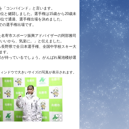
を「コンバインド」と言います。
位と健闘しました。選手権は15歳から20歳未
4位で通過、選手権出場を決めました。
での選手権出場です。
た名寄市スポーツ振興アドバイザーの阿部雅司
もいいから、気楽に。」と伝えました。
ら長野県で全日本選手権、全国中学校スキー大
ます。
果が待っているでしょう。がんばれ菊池楼紗選
ウィンドウで大きいサイズの写真が表示されます。