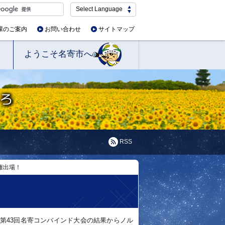
Select Language
課のご案内
お問い合わせ
サイトマップ
ようこそ名寄市へ
RSS
手権出場！
、第43回名寄コンバインド大会の結果からノル