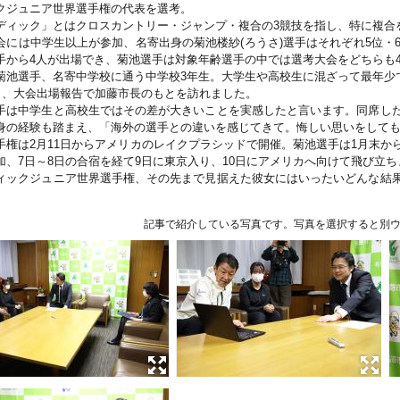
クジュニア世界選手権の代表を選考。
ディック」とはクロスカントリー・ジャンプ・複合の3競技を指し、特に複合
会には中学生以上が参加、名寄出身の菊池楼紗(ろうさ)選手はそれぞれ5位・6
手から4人が出場でき、菊池選手は対象年齢選手の中では選考大会をどちらも
菊池選手、名寄中学校に通う中学校3年生。大学生や高校生に混ざって最年少
0日、大会出場報告で加藤市長のもとを訪れました。
手は中学生と高校生ではその差が大きいことを実感したと言います。同席し
身の経験も踏まえ、「海外の選手との違いを感じてきて。悔しい思いをして
手権は2月11日からアメリカのレイクプラシッドで開催。菊池選手は1月末か
加、7日～8日の合宿を経て9日に東京入り、10日にアメリカへ向けて飛び立ち
ィックジュニア世界選手権、その先まで見据えた彼女にはいったいどんな結
記事で紹介している写真です。写真を選択すると別