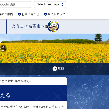
Select Language
課のご案内
お問い合わせ
サイトマップ
ようこそ名寄市へ
RSS
なこと？東中1年生が考える
考える
「自分に何ができるか、考えられるように」と