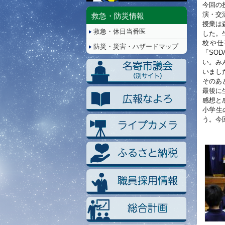
停
今回の
止/
演・交
救急・防災情報
再
授業は
救急・休日当番医
生
した。
校や仕事
防災・災害・ハザードマップ
「SOD
い。み
いまし
そのあ
最後に
感想と
小学生
う。今