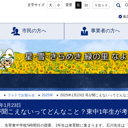
文字サイズ
背景
大
小
黒
白
リセット
各
市民の方へ
事業者の方へ
星・雪・きらめき 緑の里 なよろ
ム
フォトでお知らせ
2025年
2025年1月23日 耳が聞こえないってどん
5年1月23日
が聞こえないってどんなこと？東中1年生が
3日、名寄東中学校5時間目の授業、1年生は体育館に集まります。石川先生は