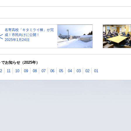
名寄高校「キタミライ棟」が完
成！市民向けに公開！
2025年1月24日
でお知らせ（2025年）
2
11
10
09
08
07
06
05
04
03
02
01