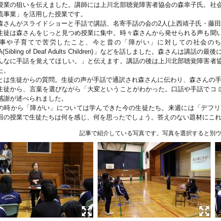
授業の狙いを伝えました。講師には上川北部聴覚障害者協会の森幸子氏。社
流事業」を活用した授業です。
森さんがスライドショーと手話で講話、名寄手話の会の2人(上西靖子氏・藤田
生徒は森さんをじっと見つめ授業に集中。時々森さんから発せられる声も聞
や子育てで苦労したこと、今と昔の「障がい」に対しての社会のちがい、「CODA(C
A(Sibling of Deaf Adults Children)」などを話しました。森さ
んなに手話を覚えてほしい。」と伝えます。講話の後は上川北部聴覚障害者
た。
とは生徒からの質問。生徒の声が手話で通訳され森さんに伝わり、森さんの
生徒から、言葉を選びながら「大変ということがわかった。口話や手話でコ
感謝が述べられました。
の時から「障がい」については学んできた今の生徒たち。来週には「デフリ
回の授業で生徒たちは何を感じ、何を思ったでしょう。答えのない題材にこ
記事で紹介している写真です。写真を選択すると別