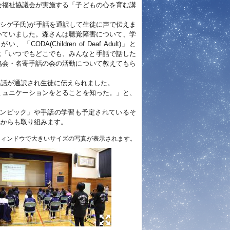
会福祉協議会が実施する「子どもの心を育む講
シゲ子氏)が手話を通訳して生徒に声で伝えま
いていました。森さんは聴覚障害について、学
hildren of Deaf Adult)」と
んは講話の最後に「いつでもどこでも、みんなと手話で話した
協会・名寄手話の会の活動について教えてもら
手話が通訳され生徒に伝えられました。
ミュニケーションをとることを知った。」と、
ンピック」や手話の学習も予定されているそ
れからも取り組みます。
ウィンドウで大きいサイズの写真が表示されます。