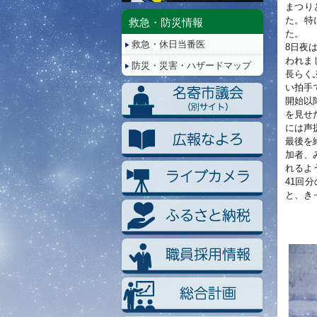
停
まつり
止/
た。特
救急・防災情報
再
た。
救急・休日当番医
生
8日夜
われま
防災・災害・ハザードマップ
長らく
い拍手
開始以
を見せ
には声
最後を
加者、
れるよ
41回
と、き