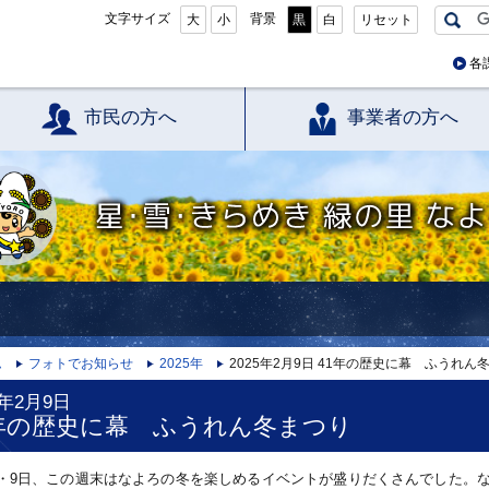
文字サイズ
背景
大
小
黒
白
リセット
各
市民の方へ
事業者の方へ
星・雪・きらめき 緑の里 なよろ
ム
フォトでお知らせ
2025年
2025年2月9日 41年の歴史に幕 ふうれん
5年2月9日
1年の歴史に幕 ふうれん冬まつり
日・9日、この週末はなよろの冬を楽しめるイベントが盛りだくさんでした。