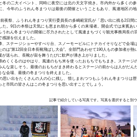
と冬の二大イベント、同時に夜空には北の天文字焼き。市内外から多くの参
に、今年のふうれん冬まつりは最後の開催ということもあり、風連地区の地
は前夜祭、ふうれん冬まつり実行委員長の多嶋範宜氏が「思い出に残る2日間
した。9日の本祭は天気にも恵まれ朝から多くの来場者。開会式では来賓あ
ふうれん冬まつりの開催に尽力されたとして風連まちづくり観光事務局長の
で感謝を伝えました。
降、ステージショーやすべり台、スノーモービルにトナカイそりなどで会場
たのは“第12回全日本長靴飛ばし大会”。全部門あわせて190人もの参加者が
援が送られ、長靴が宙を舞うたびに歓声が沸き上がりました。
締めくくるのはやはり、風連のもち米を使ったおもちでもちまき。ステージ
みんな楽しそう。最後のおもちがまき終わるとステージの前からは人がだん
うな会場、最後の冬まつりを終えました。
分の思い出をたくさんの人の心に残し、惜しまれつつもふうれん冬まつりは
っと市民の皆さんはこの冬まつりを思い出すことでしょう。
記事で紹介している写真です。写真を選択すると別