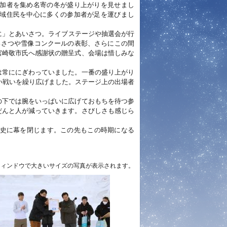
加者を集め名寄の冬が盛り上がりを見せまし
域住民を中心に多くの参加者が足を運びまし
に」とあいさつ。ライブステージや抽選会が行
いさつや雪像コンクールの表彰、さらにこの間
宮崎敬市氏へ感謝状の贈呈式、会場は惜しみな
は常ににぎわっていました。一番の盛り上がり
熱い戦いを繰り広げました。ステージ上の出場者
の下では腕をいっぱいに広げておもちを待つ参
だんと人が減っていきます。さびしさも感じら
歴史に幕を閉じます。この先もこの時期になる
ウィンドウで大きいサイズの写真が表示されます。