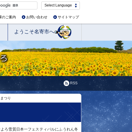
Select Language
課のご案内
お問い合わせ
サイトマップ
ようこそ名寄市へ
RSS
冬まつり
なよろ雪質日本一フェスティバルにふうれん冬