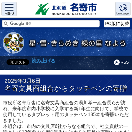
Menu
Language
PC版に切替
読み上げる
RSS
2025年3月6日
名寄文具商組合からタッチペンの寄贈
市役所名寄庁舎に名寄文具商組合の湯川孝一組合長らが訪
れ、来年度市内小学校に入学する新1年生に向けて、学校で
使用しているタブレット用のタッチペン185本を寄贈いただ
きました。
本組合は、市内の文具店6社からなる組合で、社会貢献の一