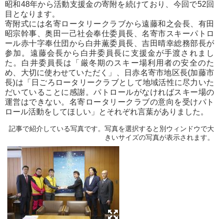
昭和48年から活動支援金の寄附を続けており、今回で52回
目となります。
寄附式には名寄ロータリークラブから遠藤和之会長、有田
昭宗幹事、奥田一己社会奉仕委員長、名寄市スキーパトロ
ール赤十字奉仕団から白井薫委員長、吉田晴幸総務部長が
参加。遠藤会長から白井委員長に支援金が手渡されまし
た。白井委員長は「厳冬期のスキー場利用者の安全のた
め、大切に使わせていただく」、日赤名寄市地区長(加藤市
長)は「日ごろロータリークラブとして地域活性に尽力いた
だいていることに感謝。パトロールがなければスキー場の
運営はできない。名寄ロータリークラブの意向を受けパト
ロール活動をしてほしい」とそれぞれ言葉がありました。
記事で紹介している写真です。写真を選択すると別ウィンドウで大
きいサイズの写真が表示されます。