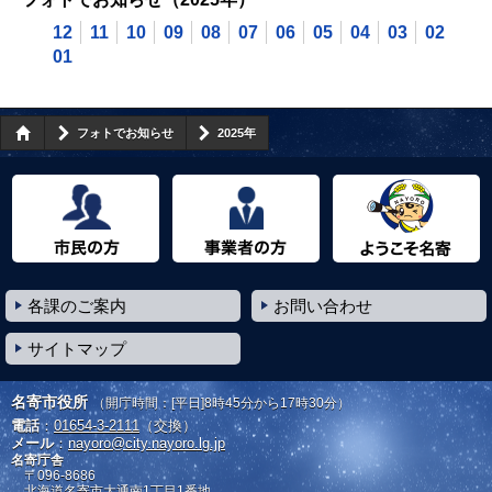
12
11
10
09
08
07
06
05
04
03
02
01
フォトでお知らせ
2025年
市民の方へ
事業者の方へ
ようこそ名寄市へ
各課のご案内
お問い合わせ
サイトマップ
名寄市役所
（開庁時間：[平日]8時45分から17時30分）
電話
：
01654-3-2111
（交換）
メール
：
nayoro@city.nayoro.lg.jp
名寄庁舎
〒096-8686
北海道名寄市大通南1丁目1番地