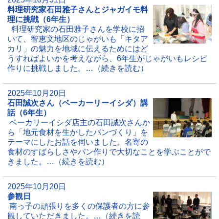
料理研究家石田雅子さんとジャガイモ料
理に挑戦（6年生）
料理研究家の石田雅子さんを学校に招
いて、智恵文地区のじゃがいも「キタア
カリ」の魅力を地域に伝えるためにはど
うすればよいかを考えながら、6年生がじゃがいもレシピ
作りに挑戦しました。…（続きを読む）
2025年10月20日
石田誠次さん（ベーカーリーイシダ）講
話（6年生）
ベーカリーイシダ店主の石田誠次さんか
ら「地元食材を生かしたパンづくり」を
テーマにしたお話を伺いました。名寄の
食材のすばらしさやパン作りで大切なことを学ぶことがで
きました。…（続きを読む）
2025年10月20日
参観日
南っ子の頑張りを多くの保護者の方に参
観していただきました。…（続きを読