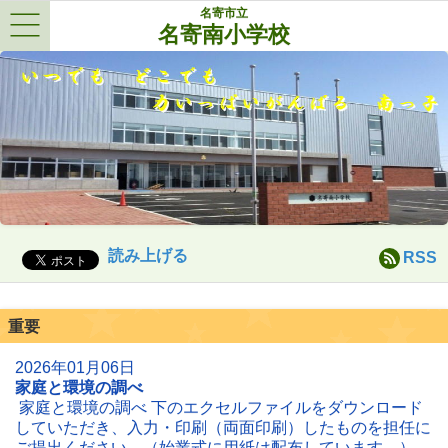
名寄市立
名寄南小学校
Menu
読み上げる
RSS
重要
2026年01月06日
家庭と環境の調べ
家庭と環境の調べ 下のエクセルファイルをダウンロード
していただき、入力・印刷（両面印刷）したものを担任に
ご提出ください。（始業式に用紙は配布しています。）…