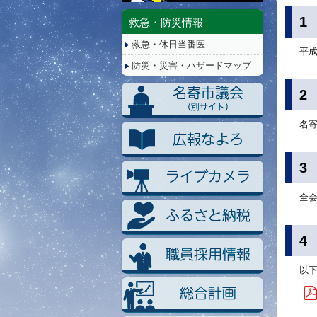
停
止/
1
救急・防災情報
再
救急・休日当番医
生
平成
防災・災害・ハザードマップ
2
名
3
全
4
以