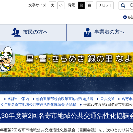
文字サイズ
背景
大
小
黒
白
リセット
各
市民の方へ
事業者の方へ
星・雪・きらめき 緑の里 なよろ
ム
各課のご案内
総合政策部総合政策室地域課題担当
公共交通
名寄市
３０年度名寄市地域公共交通活性化協議会 会議録
平成30年度第2回名寄市地域
成30年度第2回名寄市地域公共交通活性化協議
0年度第2回名寄市地域公共交通活性化協議会（書面会議）を、次のとおり開