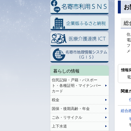
お
総
住
電
フ
メ
情報
暮らしの情報
電
住民記録・戸籍・パスポー
ト・各種証明・マイナンバー
カード
関連
税金
国保・後期高齢・年金
総合
ごみ・リサイクル
上下水道