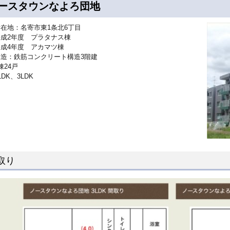
ースタウンなよろ団地
在地：名寄市東1条北6丁目
平成2年度 プラタナス棟
成4年度 アカマツ棟
構造：鉄筋コンクリート構造3階建
棟24戸
DK、3LDK
取り