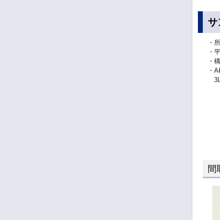
サ
・所
・平
・
・A
3L
間