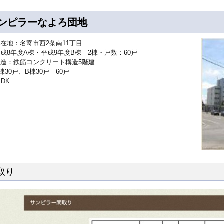
ンピラーなよろ団地
在地：名寄市西2条南11丁目
成8年度A棟・平成9年度B棟 2棟・戸数：60戸
構造：鉄筋コンクリート構造5階建
棟30戸、B棟30戸 60戸
DK
取り