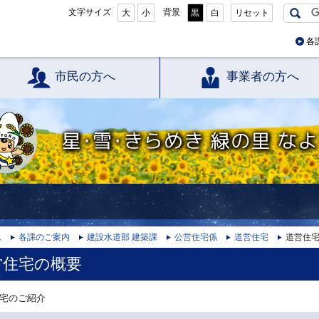
文字サイズ
背景
大
小
黒
白
リセット
各
市民の方へ
事業者の方へ
星・雪・きらめき 緑の里 なよろ
ム
各課のご案内
建設水道部 建築課
公営住宅係
道営住宅
道営住
営住宅の概要
宅のご紹介