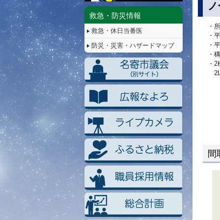
停
ノ
止/
救急・防災情報
再
・所
救急・休日当番医
生
・
・平
防災・災害・ハザードマップ
・
・2
2L
間