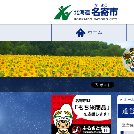
ホーム
ホー
道
道営住