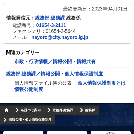
最終更新日：2023年04月01日
情報発信元：
総務部 総務課
総務係
電話番号：
01654-3-2111
ファクシミリ：01654-2-5644
メール：
nayoro@city.nayoro.lg.jp
関連カテゴリー
市政・行政情報／情報公開・情報共有
総務部 総務課／情報公開・個人情報保護制度
個人情報ファイル簿の公表
個人情報保護制度とは
情報公開制度
各課のご案内
総務部 総務課
総務係
情報公開・個人情報保護制度