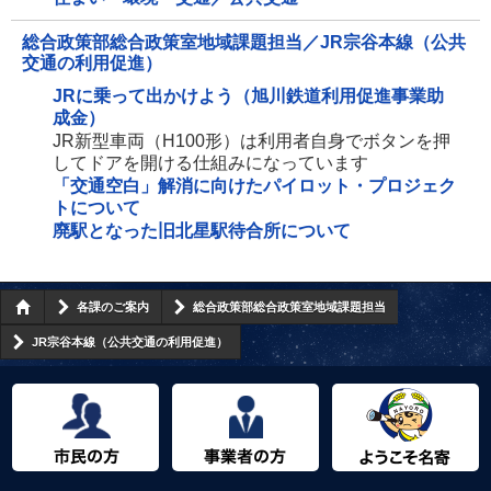
総合政策部総合政策室地域課題担当／JR宗谷本線（公共
交通の利用促進）
JRに乗って出かけよう（旭川鉄道利用促進事業助
成金）
JR新型車両（H100形）は利用者自身でボタンを押
してドアを開ける仕組みになっています
「交通空白」解消に向けたパイロット・プロジェク
トについて
廃駅となった旧北星駅待合所について
各課のご案内
総合政策部総合政策室地域課題担当
JR宗谷本線（公共交通の利用促進）
市民の方へ
事業者の方へ
ようこそ名寄市へ