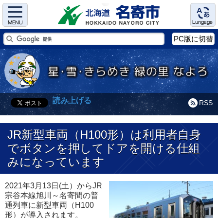
Menu
Language
PC版に切替
読み上げる
RSS
JR新型車両（H100形）は利用者自身
でボタンを押してドアを開ける仕組
みになっています
2021年3月13日(土）からJR
宗谷本線旭川～名寄間の普
通列車に新型車両（H100
形）が導入されます。