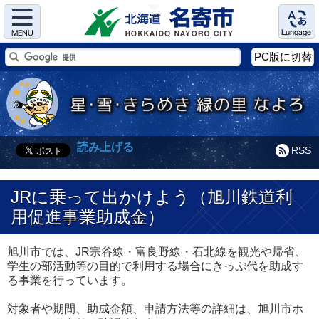
Menu
Language
PC版に切替
読み上げる
RSS
JRに乗って出かけよう（旭川鉄道利
用促進事業助成金）
旭川市では、JR宗谷線・富良野線・石北線を観光や帰省、
学生の部活動等の目的で利用する場合にきっぷ代を助成す
る事業を行っています。
対象者や期間、助成金額、申請方法等の詳細は、旭川市ホ