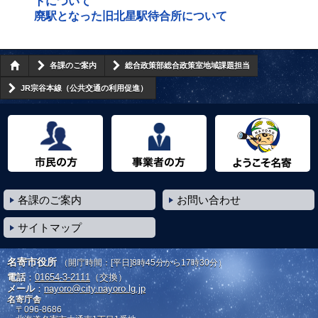
トについて
廃駅となった旧北星駅待合所について
各課のご案内
総合政策部総合政策室地域課題担当
JR宗谷本線（公共交通の利用促進）
市民の方へ
事業者の方へ
ようこそ名寄市へ
各課のご案内
お問い合わせ
サイトマップ
名寄市役所
（開庁時間：[平日]8時45分から17時30分）
電話
：
01654-3-2111
（交換）
メール
：
nayoro@city.nayoro.lg.jp
名寄庁舎
〒096-8686