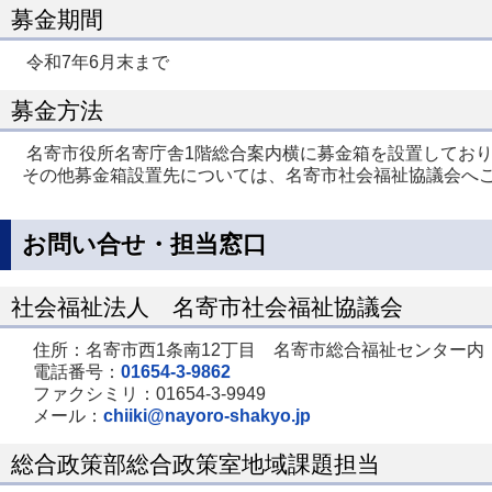
募金期間
令和7年6月末まで
募金方法
名寄市役所名寄庁舎1階総合案内横に募金箱を設置してお
その他募金箱設置先については、名寄市社会福祉協議会へ
お問い合せ・担当窓口
社会福祉法人 名寄市社会福祉協議会
住所：名寄市西1条南12丁目 名寄市総合福祉センター内
電話番号：
01654-3-9862
ファクシミリ：01654-3-9949
メール：
chiiki@nayoro-shakyo.jp
総合政策部総合政策室地域課題担当