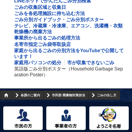
LINEボットでかんたんごみ分別検索
ごみの収集区域と収集日
ごみを各処理施設に持ち込む方法
ごみ分別ガイドブック・ごみ分別ポスター
テレビ、冷蔵庫・冷凍庫、エアコン、洗濯機・衣類
乾燥機の廃棄方法
事業所から出るごみの処理方法
名寄市指定ごみ袋等取扱店
家庭から出るごみの分別方法をYouTubeで公開して
います！
家庭用パソコンの処分
市が収集できないごみ
英語版ごみ分別ポスター（Household Garbage Sep
aration Poster）
各課のご案内
市民部 廃棄物対策担当
ごみの出し方