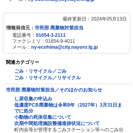
最終更新日：2024年05月13日
情報発信元：
市民部 廃棄物対策担当
電話番号：
01654-3-2111
ファクシミリ：01654-9-4011
メール：
ny-ecohima@city.nayoro.lg.jp
関連カテゴリー
ごみ・リサイクル／ごみ
ごみ・リサイクル／リサイクル
市民部 廃棄物対策担当／そのほかのお知らせ
し尿収集の申込み
低濃度PCB廃棄物は令和9年（2027年）3月31日ま
でに処分
小動物の死体収集について
次期中間処理施設整備進捗状況について
町内会等が管理するごみステーション等へのごみ出