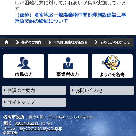
しが困難な方に対してふれあい収集を実施していま
す
（仮称）名寄地区一般廃棄物中間処理施設建設工事
請負契約の締結について
各課のご案内
市民部 廃棄物対策担当
そのほかのお知らせ
市民の方へ
事業者の方へ
ようこそ名寄市へ
各課のご案内
お問い合わせ
サイトマップ
名寄市役所
（開庁時間：[平日]8時45分から17時30分）
電話
：
01654-3-2111
（交換）
メール
：
nayoro@city.nayoro.lg.jp
名寄庁舎