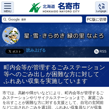
Menu
Language
PC版に切替
読み上げる
RSS
町内会等が管理するごみステーション
等へのごみ出しが困難な方に対して
ふれあい収集を実施しています
市では、高齢や障がいなどにより、町内会等が管理するご
みステーションやリサイクルステーションまで、家庭ごみ
を出すことが困難な方に対する支援として、自宅の玄関前
などに出されたごみを週1回、ふれあい収集員などが収集