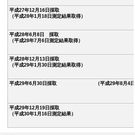
平成27年12月16日採取
（平成28年1月18日測定結果取得）
平成28年6月8日 採取
（平成28年7月6日測定結果取得）
平成28年12月13日採取
（平成29年1月30日測定結果取得）
平成29年6月30日採取 （平成29年8月4日
平成29年12月19日採取
（平成30年1月16日測定結果）