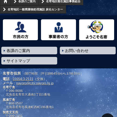
各課のご案内
名寄地区衛生施設事務組合
名寄地区一般廃棄物処理施設 炭化センター
市民の方へ
事業者の方へ
ようこそ名寄市へ
各課のご案内
お問い合わせ
サイトマップ
名寄市役所
（開庁時間：[平日]8時45分から17時30分）
電話
：
01654-3-2111
（交換）
メール
：
nayoro@city.nayoro.lg.jp
名寄庁舎
〒096-8686
北海道名寄市大通南1丁目1番地
風連庁舎
〒098-0507
北海道名寄市風連町西町196番地1
智恵文支所
〒098-2181