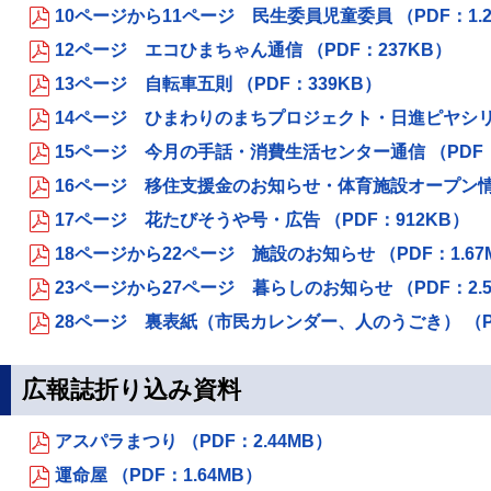
10ページから11ページ 民生委員児童委員 （PDF：1.2
12ページ エコひまちゃん通信 （PDF：237KB）
13ページ 自転車五則 （PDF：339KB）
14ページ ひまわりのまちプロジェクト・日進ピヤシリ線
15ページ 今月の手話・消費生活センター通信 （PDF：
16ページ 移住支援金のお知らせ・体育施設オープン情報 
17ページ 花たびそうや号・広告 （PDF：912KB）
18ページから22ページ 施設のお知らせ （PDF：1.67
23ページから27ページ 暮らしのお知らせ （PDF：2.5
28ページ 裏表紙（市民カレンダー、人のうごき） （PD
広報誌折り込み資料
アスパラまつり （PDF：2.44MB）
運命屋 （PDF：1.64MB）