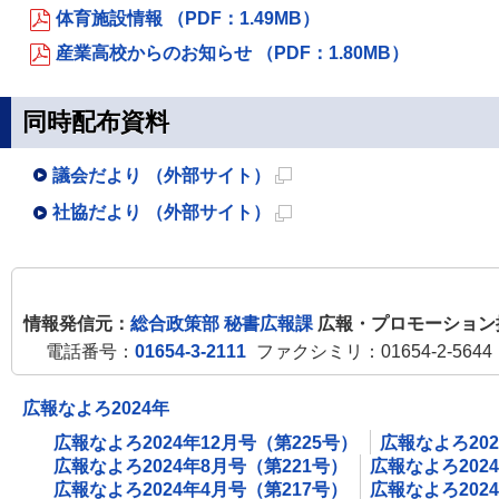
体育施設情報 （PDF：1.49MB）
産業高校からのお知らせ （PDF：1.80MB）
同時配布資料
議会だより （外部サイト）
新
社協だより （外部サイト）
規
新
ペ
規
ー
ペ
情報発信元：
総合政策部 秘書広報課
広報・プロモーション
ジ
ー
電話番号：
01654-3-2111
ファクシミリ：01654-2-5644
で
ジ
開
で
広報なよろ2024年
き
開
広報なよろ2024年12月号（第225号）
広報なよろ202
ま
き
広報なよろ2024年8月号（第221号）
広報なよろ202
す
ま
広報なよろ2024年4月号（第217号）
広報なよろ202