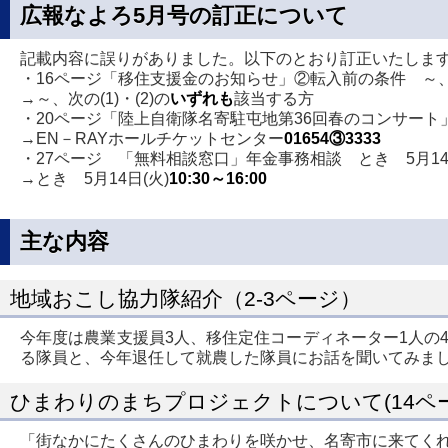
広報なよろ5月号の訂正について
記載内容に誤りがありました。以下のとおり訂正いたしま
・16ページ「移住支援金のお知らせ」②転入前の条件 ～、次の
→～、次の(1)・(2)の
いずれも
該当する方
・20ページ「陸上自衛隊名寄駐屯地第36回春のコンサート
→EN－RAYホールチケットセンター
01654③3333
・27ページ 「無料相談窓口」年金事務相談 とき 5月14
→とき 5月14日(火)
10:30～16:00
主な内容
地域おこし協力隊紹介（2-3ページ）
今年度は農業支援員3人、移住定住コーディネーター1人の
る隊員と、今年退任して就農した隊員にお話を聞いてみま
ひまわりのまちプロジェクトについて(14ペー
「街なかにたくさんのひまわりを咲かせ、名寄市に来てく