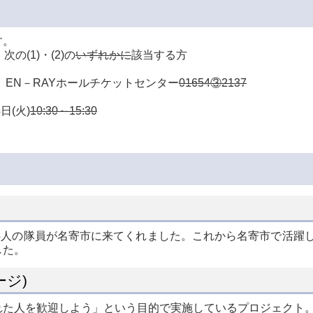
す。
(1)・(2)の
いずれかに
該当する方
」EN－RAYホールチケットセンター
01654③2137
日(火)
10:30～15:30
4人の隊員が名寄市に来てくれました。これから名寄市で活躍
した。
ジ)
れた人を歓迎しよう」という目的で実施しているプロジェクト