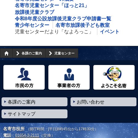
名寄市児童センター「ほっと21」
放課後児童クラブ
令和8年度公設放課後児童クラブ申請書一覧
青少年センター
名寄市放課後子ども教室
児童センターだより「なよろっこ」
イベント
各課のご案内
児童センター
市民の方へ
事業者の方へ
ようこそ名寄市へ
各課のご案内
お問い合わせ
サイトマップ
名寄市役所
（開庁時間：[平日]8時45分から17時30分）
電話
：
01654-3-2111
（交換）