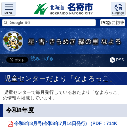
Menu
Language
PC版に切替
読み上げる
RSS
児童センターだより「なよろっこ」
児童センターで毎月発行しているおたより「なよろっこ」
の情報を掲載しています。
令和8年度
令和8年8月号(令和8年7月14日発行) （PDF：714K