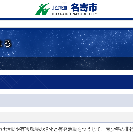
かけ活動や有害環境の浄化と啓発活動をつうじて、青少年の非