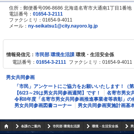
住所：郵便番号096-8686 北海道名寄市大通南1丁目1番地
電話番号：
01654-3-2111
ファクシミリ：01654-9-4011
メール：
ny-seikatsu1@city.nayoro.lg.jp
情報発信元：
市民部 環境生活課
環境・生活安全係
電話番号：
01654-3-2111
ファクシミリ：01654-9-4011
男女共同参画
「市民」アンケートにご協力をお願いいたします！（第
【6/23～29は男女共同参画週間】です！
名寄市男女
令和8年度「名寄市男女共同参画推進事業者等表彰」の
男女共同参画図書コーナー
男女共同参画実施計画基
各課のご案内
市民部 環境生活課
環境・生活安全係
男