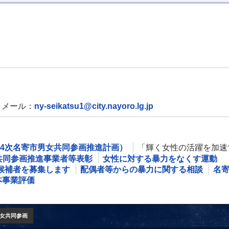
メール：
ny-seikatsu1@city.nayoro.lg.jp
4次名寄市男女共同参画推進計画）
「輝く女性の活躍を加速
共同参画推進事業者等表彰
女性に対する暴力をなくす運動
候補者を募集します
配偶者等からの暴力に関する相談
名
本事業評価
女共同参画