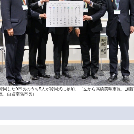
賛同した9市長のうち5人が賛同式に参加。（左から高橋美唄市長、加藤
長、白岩南陽市長）