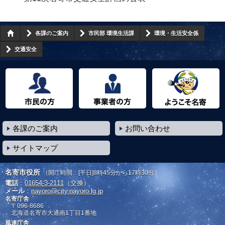
各課のご案内
市民部 環境生活課
環境・生活安全係
交通安全
市民の方へ
事業者の方へ
ようこそ名寄市へ
各課のご案内
お問い合わせ
サイトマップ
名寄市役所
（開庁時間：[平日]8時45分から17時30分）
電話
：
01654-3-2111
（交換）
メール
：
nayoro@city.nayoro.lg.jp
名寄庁舎
〒096-8686
北海道名寄市大通南1丁目1番地
風連庁舎