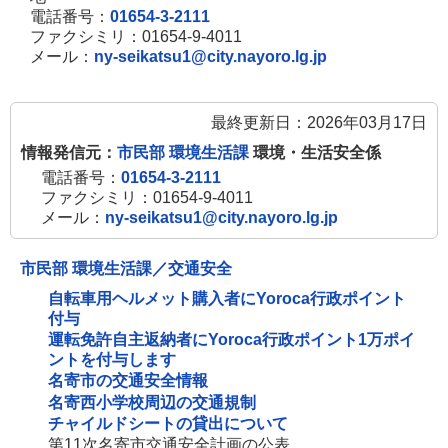
電話番号：
01654-3-2111
ファクシミリ：01654-9-4011
メール：
ny-seikatsu1@city.nayoro.lg.jp
最終更新日：2026年03月17日
情報発信元：
市民部 環境生活課
環境・生活安全係
電話番号：
01654-3-2111
ファクシミリ：01654-9-4011
メール：
ny-seikatsu1@city.nayoro.lg.jp
市民部 環境生活課／交通安全
自転車用ヘルメット購入者にYoroca行政ポイント
付与
運転免許自主返納者にYoroca行政ポイント1万ポイ
ントを付与します
名寄市の交通安全情報
名寄西小学校周辺の交通規制
チャイルドシートの貸出について
第11次名寄市交通安全計画の公表