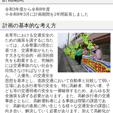
令和3年度から令和8年度
※令和8年3月に計画期間を1年間延長しました
計画の基本的な考え方
名寄市における交通安全の
ための施策を講ずるに当た
っては、人命尊重の理念に
基づき、交通事故がもたら
す大きな社会的・経済的損
失をも勘案すると、究極的
には交通事故のない社会を
目指さなければなりませ
ん。「人優先」の交通安全
思想を基本とし、道路交通において自動車と比較して弱い
立場にある歩行者等の安全を、特に高齢者、障がい者、子
ども等の交通弱者の安全を一層確保するため、あらゆる安
全施策を講ずる必要があります。また、高齢歩行者の交通
事故とともに、高齢運転者による事故は喫緊の課題であ
り、高齢化の進展に伴い生じうる様々な交通安全の課題に
向き合い、解決していく必要があります。加えて高齢化が