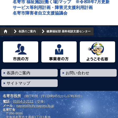
名寄市 福祉施設(働く場)マップ ※令和8年7月更新
サービス等利用計画・障害児支援利用計画
名寄市障害者自立支援協議会
各課のご案内
健康福祉部 基幹相談支援センター
市民の方へ
事業者の方へ
ようこそ名寄市へ
各課のご案内
お問い合わせ
サイトマップ
名寄市役所
（開庁時間：[平日]8時45分から17時30分）
電話
：
01654-3-2111
（交換）
メール
：
nayoro@city.nayoro.lg.jp
名寄庁舎
〒096-8686
北海道名寄市大通南1丁目1番地