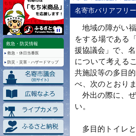
名寄市バリアフリ
地域の障がい福
停
をする場である
止/
救急・防災情報
再
援協議会」で、
救急・休日当番医
生
について考える
防災・災害・ハザードマップ
共施設等の多目
べ、次のとおり
外出の際に、ぜ
い。
多目的トイレと