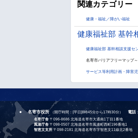
関連カテゴリー
健康・福祉／障がい福祉
健康福祉部 基幹
健康福祉部 基幹相談支援セ
名寄市バリアフリーマップ～
サービス等利用計画・障害児
名寄市役所
電話
（開庁時間：[平日]8時45分から17時30分）
名寄庁舎
〒096-8686 北海道名寄市大通南1丁目1番地
風連庁舎
〒098-0507 北海道名寄市風連町西町196番地1
智恵文支所
〒098-2181 北海道名寄市字智恵文11線北2番地