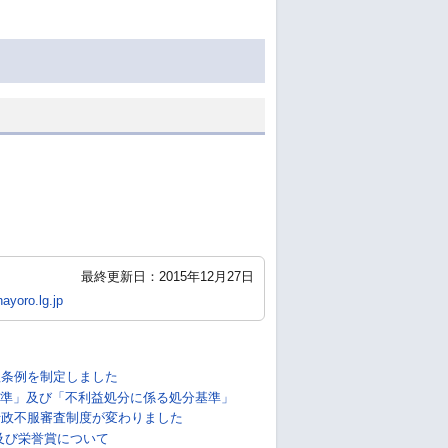
最終更新日：2015年12月27日
ayoro.lg.jp
理条例を制定しました
準」及び「不利益処分に係る処分基準」
行政不服審査制度が変わりました
及び栄誉賞について