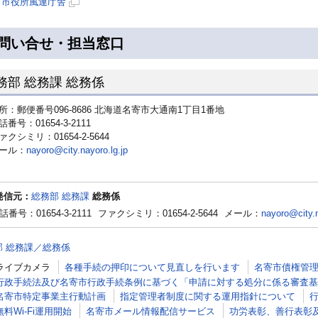
市役所風連庁舎
ー
ペ
規
新
ジ
ー
ペ
規
問い合せ・担当窓口
で
ジ
ー
ペ
開
で
ジ
ー
き
務部 総務課 総務係
開
で
ジ
ま
き
開
で
所：郵便番号096-8686 北海道名寄市大通南1丁目1番地
す
ま
き
開
話番号：01654-3-2111
す
ま
き
ァクシミリ：01654-2-5644
す
ま
ール：
nayoro@city.nayoro.lg.jp
す
発信元：
総務部 総務課
総務係
話番号：01654-3-2111
ファクシミリ：01654-2-5644
メール：
nayoro@city.n
部 総務課／総務係
ライブカメラ
各種手続の押印について見直しを行います
名寄市債権管
行政手続法及び名寄市行政手続条例に基づく「申請に対する処分に係る審査基
名寄市特定事業主行動計画
指定管理者制度に関する運用指針について
無料Wi‐Fi運用開始
名寄市メール情報配信サービス
功労表彰、善行表彰