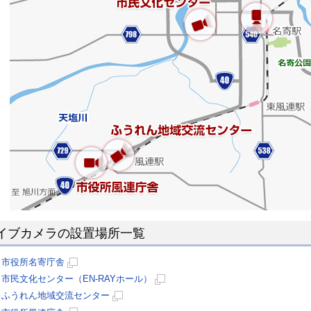
イブカメラの設置場所一覧
市役所名寄庁舎
新
市民文化センター（EN-RAYホール）
規
新
ふうれん地域交流センター
ペ
規
新