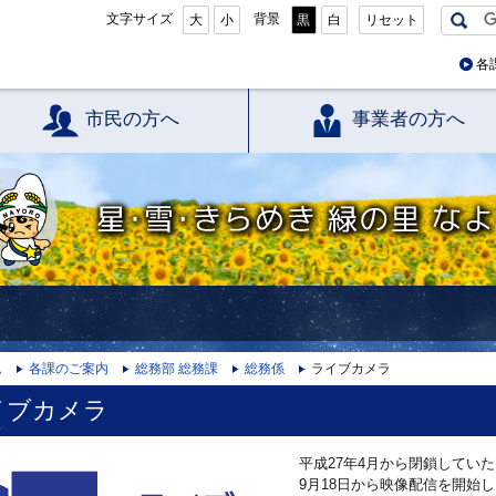
文字サイズ
背景
大
小
黒
白
リセット
各
市民の方へ
事業者の方へ
星・雪・きらめき 緑の里 なよろ
ム
各課のご案内
総務部 総務課
総務係
ライブカメラ
イブカメラ
平成27年4月から閉鎖してい
9月18日から映像配信を開始