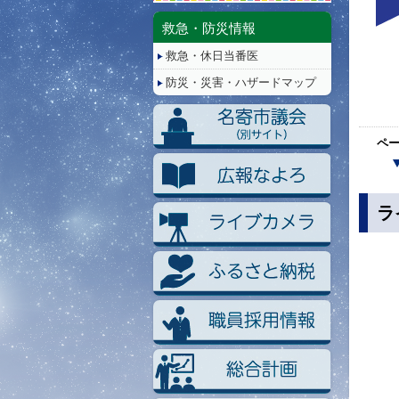
停
止/
救急・防災情報
再
救急・休日当番医
生
防災・災害・ハザードマップ
ペ
ラ