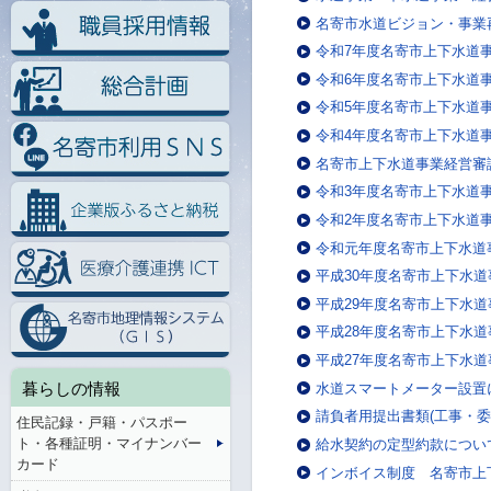
名寄市水道ビジョン・事業
令和7年度名寄市上下水道
令和6年度名寄市上下水道
令和5年度名寄市上下水道
令和4年度名寄市上下水道
名寄市上下水道事業経営審
令和3年度名寄市上下水道
令和2年度名寄市上下水道
令和元年度名寄市上下水道
平成30年度名寄市上下水
平成29年度名寄市上下水
平成28年度名寄市上下水
平成27年度名寄市上下水
暮らしの情報
水道スマートメーター設置
請負者用提出書類(工事・委
住民記録・戸籍・パスポー
ト・各種証明・マイナンバー
給水契約の定型約款につい
カード
インボイス制度 名寄市上