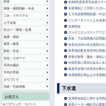
税金
令和6年度名寄市水道スマ
水道凍結にご注意ください
国保・後期高齢・年金
上下水道使用開始届・中止
ごみ・リサイクル
インターネットによる水道
上下水道
水道料金
住まい・環境・交通
コンビニエンスストアで上
健康・福祉
水道・下水道関係の訪問販
養育・教育
水道水以外の水を使用され
名寄地区配水管洗浄の実施
防犯・安全
水道が故障・漏水・凍結し
文化・スポーツ
仕切弁筐に異常があるとき
市内の施設
風連浄水場の水道水が変わ
市内の学校
水質検査計画および水質検
まちづくり
市政・行政情報
下水道
お役立ち
水道料金改定に関する市民
パブリック・コメント
水道メーター検針日の変更