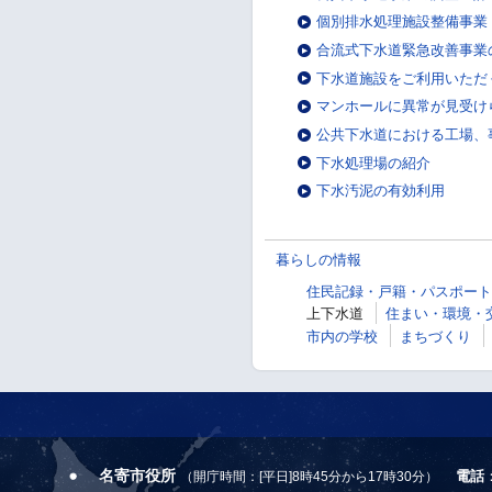
個別排水処理施設整備事業
合流式下水道緊急改善事業
下水道施設をご利用いただ
マンホールに異常が見受け
公共下水道における工場、
下水処理場の紹介
下水汚泥の有効利用
暮らしの情報
住民記録・戸籍・パスポート
上下水道
住まい・環境・
市内の学校
まちづくり
名寄市役所
電話
（開庁時間：[平日]8時45分から17時30分）