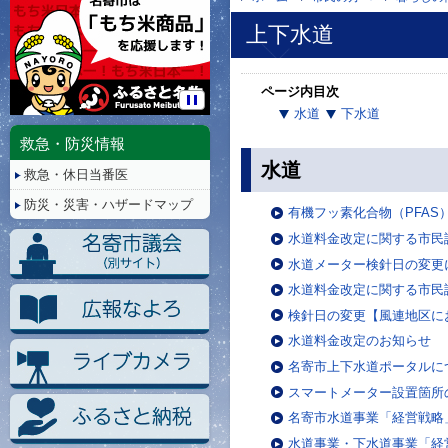
上下水道
ページ内目次
水道
下水道
停
止/
救急・防災情報
再
水道
救急・休日当番医
生
防災・災害・ハザードマップ
有機フッ素化合物（PFAS
水道料金改定に関する市民
水道メーター検針日の変更
水道料金改定に関する市民
検針日の変更【風連地区に
水道料金改定のお知らせ
名寄市上下水道ポータルに
スマートメーター設置箇所
名寄市水道事業「経営戦略
水道事業・下水道事業「経