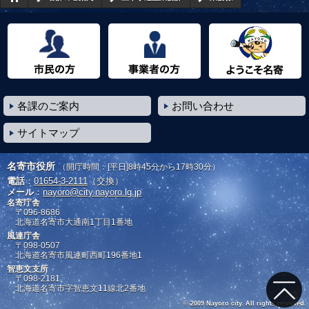
市民の方へ
事業者の方へ
ようこそ名寄市へ
各課のご案内
お問い合わせ
サイトマップ
名寄市役所
（開庁時間：[平日]8時45分から17時30分）
電話
：
01654-3-2111
（交換）
メール
：
nayoro@city.nayoro.lg.jp
名寄庁舎
〒096-8686
北海道名寄市大通南1丁目1番地
風連庁舎
〒098-0507
北海道名寄市風連町西町196番地1
智恵文支所
〒098-2181
北海道名寄市字智恵文11線北2番地
© 2009 Nayoro city. All rights reserved.