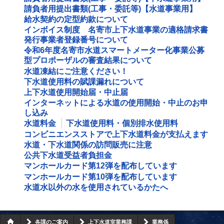
請負者用提出書類(工事・委託等)【水道事業用】
給水契約の定型約款について
インボイス制度 名寄市上下水道事業の適格請求書
発行事業者登録番号について
令和6年度名寄市水道スマートメーター化事業公募
型プロポーザルの審査結果について
水道凍結にご注意ください！
下水道使用料の賦課漏れについて
上下水道使用開始届・中止届
インターネットによる水道の使用開始・中止のお申
し込み
水道料金
下水道使用料・個別排水使用料
コンビニエンスストアで上下水道料金が支払えます
水道・下水道関係の訪問販売に注意
公共下水道受益者負担金
マンホールカード第12弾を配布しています
マンホールカード第10弾を配布しています
水道水以外の水を使用されているかたへ
各課のご案内
上下水道室業務課
業務係