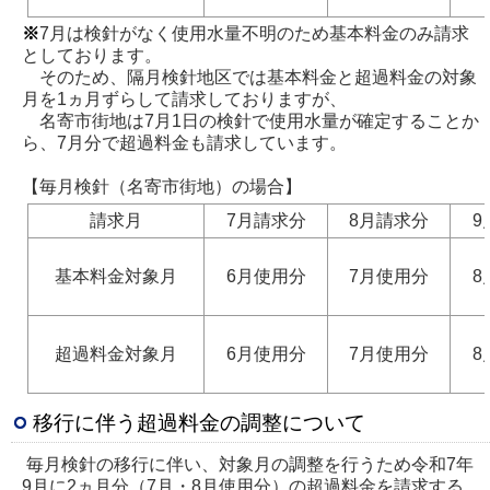
※
7月は検針がなく使用水量不明のため基本料金のみ請求
としております。
そのため、隔月検針地区では基本料金と超過料金の対象
月を1ヵ月ずらして請求しておりますが、
名寄市街地は7月1日の検針で使用水量が確定することか
ら、7月分で超過料金も請求しています。
【毎月検針（名寄市街地）の場合】
請求月
7月請求分
8月請求分
9
基本料金対象月
6月使用分
7月使用分
8
超過料金対象月
6月使用分
7月使用分
8
移行に伴う超過料金の調整について
毎月検針の移行に伴い、対象月の調整を行うため令和7年
9月に2ヵ月分（7月・8月使用分）の超過料金を請求する