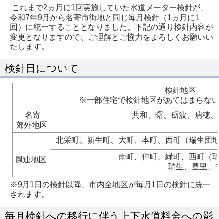
これまで2ヵ月に1回実施していた水道メーター検針が、
令和7年9月から名寄市街地と同じ毎月検針（1ヵ月に1
回）に統一することとなりました。下記の通り検針内容が
変更となりますので、ご理解とご協力をよろしくお願いい
たします。
検針日について
検針地区
※一部住宅で検針地区があてはまらな
名寄
共和、曙、砺波、瑞穂
郊外地区
北栄町、新生町、大町、本町、西町（瑞生団
南町、仲町、緑町、西町（
風連地区
瑞生、豊里、
※9月1日の検針以降、市内全地区が毎月1日の検針に統一
されます。
毎月検針への移行に伴う上下水道料金への影