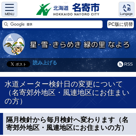
Menu
Language
PC版に切替
読み上げる
RSS
水道メーター検針日の変更について
（名寄郊外地区・風連地区にお住まい
の方）
隔月検針から毎月検針へ変わります（名
寄郊外地区・風連地区にお住まいの方）