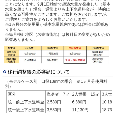
ことになります。9月1日検針で超過水量が発生した（基本
水量を超えた）場合、通常よりも上下水道料金が一時的に
高くなる可能性がございます。ご負担をおかけしますが、
ご理解とご協力をよろしくお願いいたします。
※1ヵ月分の使用量が基本水量以内であれば料金に影響あ
りません。
※毎月検針地区（名寄市街地）は検針日の変更がないため
影響ありません。
移行調整後の影響額について
（モデルケース別 口径13mmの場合 ※1ヵ月分使用料
別）
区分
単身者 7㎥
2人世帯 15㎥
3人世
統一前上下水道料金
2,580円
6,380円
10,1
統一後上下水道料金
3,530円
11,130円
18,7